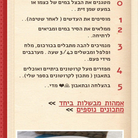
0
מטגנים את הבצל במים של כצמו או
במעט שמן זית . .
1
מוסיפים את העדשים ( לאחר שטיפה). .
2
ממלאים את הסיר במים ומביאים
לרתיחה. .
3
מנמיכים להבה מתבלים בכורכום, מלח
ופלפל ומבשלים כ3/4 שעה . מערבבים
מידי פעם. .
4
מפזרים מעל קרוטונים ביתיים ואוכלים
בתאבון ( מתכון לקרוטונים בספר שלי). .
5
בהצלחה ובתאבון 🙏❤️ מדי. .
אמהות מבשלות ביחד
>>
מתכונים נוספים
>>