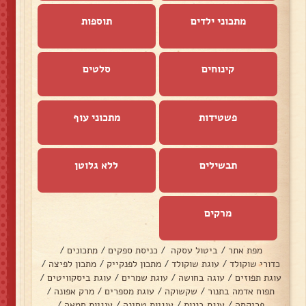
מתכוני ילדים
תוספות
קינוחים
סלטים
פשטידות
מתכוני עוף
תבשילים
ללא גלוטן
מרקים
מפת אתר
/
ביטול עסקה
/
כניסת ספקים
/
מתכונים
/
כדורי שוקולד
/
עוגת שוקולד
/
מתכון לפנקייק
/
מתכון לפיצה
/
עוגת תפוזים
/
עוגה בחושה
/
עוגת שמרים
/
עוגת ביסקוויטים
/
תפוח אדמה בתנור
/
שקשוקה
/
עוגת מספרים
/
מרק אפונה
/
פריקסה
/
עוגת בננות
/
עוגיות טחינה
/
עוגיות חמאה
/