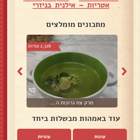
אטריות – אילנית בניזרי
מתכונים מומלצים
 צפיות
2,328 צפיות
מרק צח גרונות ה...
עוד באמהות מבשלות ביחד
עוגות
עוגיות