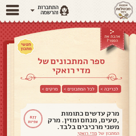
התחברות
והרשמה
אהבת את
הספר?
חפשי
מתכון
ספר המתכונים של
מדי רואקי
לכריכה >
לכל המתכונים >
מרקים
>
מרק עדשים כתומות
877
,טעים, מנחם ומזין. מרק
צפיות
משני מרכיבים בלבד.
המתכון של
מדי רואקי