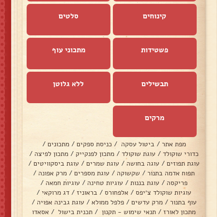
קינוחים
סלטים
פשטידות
מתכוני עוף
תבשילים
ללא גלוטן
מרקים
מפת אתר
/
ביטול עסקה
/
כניסת ספקים
/
מתכונים
/
כדורי שוקולד
/
עוגת שוקולד
/
מתכון לפנקייק
/
מתכון לפיצה
/
עוגת תפוזים
/
עוגה בחושה
/
עוגת שמרים
/
עוגת ביסקוויטים
/
תפוח אדמה בתנור
/
שקשוקה
/
עוגת מספרים
/
מרק אפונה
/
פריקסה
/
עוגת בננות
/
עוגיות טחינה
/
עוגיות חמאה
/
עוגיות שוקולד צ׳יפס
/
אלפחורס
/
בראוניז
/
דג מרוקאי
/
עוף בתנור
/
מרק עדשים
/
פלפל ממולא
/
עוגת גבינה אפויה
/
מתכון לאורז
/
תנאי שימוש - תקנון
/
תכנית בישול
/
אסאדו