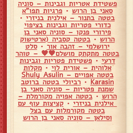
פשטידת אטריות וגבינות – סוניה
סאני בן הרוש
•
פרגיות תפו"א
בטטה בתנור – אילנית בניזרי
•
כדורי פטריות וגבינות בציפוי
פירורי פנקו – סוניה סאני בן
הרוש
•
בטטה קסביה (ארטישוק
ירושלמי – זהבה אור
•
סלט
בטטה מתקתק מושלם🧡🧡 – טוהר
דרעי
•
פשטידת פטריות וגבינות
אלוהית – אורית לוי
•
מקלות
בטטה אפויים – Shuly Asulin
Karasin
•
רביולי בטטה ברוטב
שמנת פטריות – סוניה סאני בן
הרוש
•
בטטה אפויה מקורמלת –
אילנית בניזרי
•
קציצות עוף עם
בטטה מקורמלות עם בצל
וסילאן – סוניה סאני בן הרוש