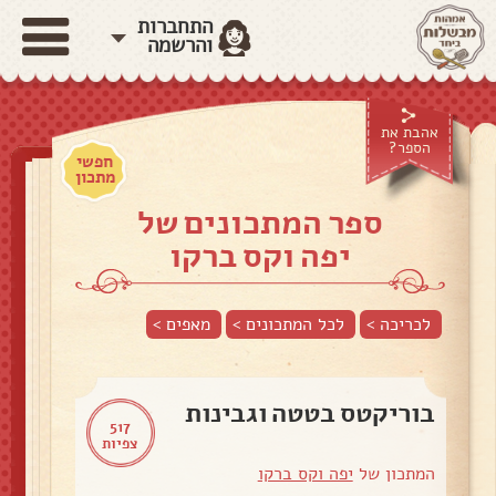
התחברות
והרשמה
אהבת את
הספר?
חפשי
מתכון
ספר המתכונים של
יפה וקס ברקו
לכריכה >
לכל המתכונים >
מאפים
>
בוריקטס בטטה וגבינות
517
צפיות
המתכון של
יפה וקס ברקו