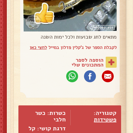
מתאים לחג שבועות ולכל ימות השנה
לקבלת הספר של ג'קלין פדלון במייל
לחצי כאן
הוספה לספר
המתכונים שלי
קטגוריה:
כשרות: כשר
פשטידות
חלבי
דרגת קושי: קל