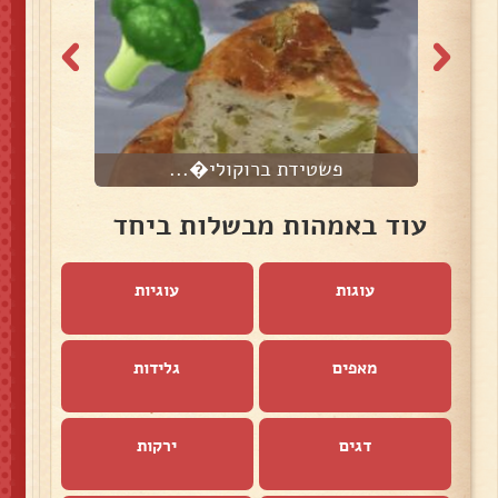
פשטידת ברוקולי�...
פ
עוד באמהות מבשלות ביחד
עוגות
עוגיות
מאפים
גלידות
דגים
ירקות