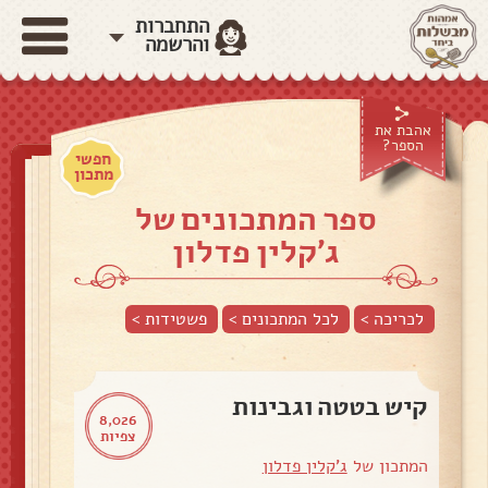
התחברות
והרשמה
אהבת את
הספר?
חפשי
מתכון
ספר המתכונים של
ג'קלין פדלון
לכריכה >
לכל המתכונים >
פשטידות
>
קיש בטטה וגבינות
8,026
צפיות
המתכון של
ג'קלין פדלון