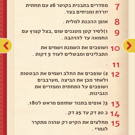
7
מסדרים בתבנית בקוטר 26 עם תחתית
יורדת ומניחים בצד.
8
אופן ההכנת למלית .
9
1)לסיר קטן מטגנים שום ,בצל קצוץ עם
החמאה עד להזהבה .
10
ושופכים את השמנת ושמים את
התבלינים ומבשלים לעוד 5 דקות .
11
.
12
2) שופכים את החלב ושמים את הבטטות
ולאחר מכן את הביצה ,מערבבים
ושופכים על התחתית ומפזרים את
הגבינות.
13
3( אופים בתנור שחומם מראש ל180.
14
כ 20 דק עד 25 דק .
15
מחלצים את הקיש רק שהוה מתקרר
לגמרי .