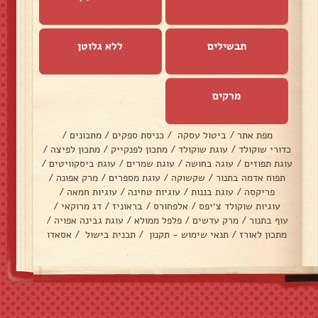
תבשילים
ללא גלוטן
מרקים
מפת אתר
/
ביטול עסקה
/
כניסת ספקים
/
מתכונים
/
כדורי שוקולד
/
עוגת שוקולד
/
מתכון לפנקייק
/
מתכון לפיצה
/
עוגת תפוזים
/
עוגה בחושה
/
עוגת שמרים
/
עוגת ביסקוויטים
/
תפוח אדמה בתנור
/
שקשוקה
/
עוגת מספרים
/
מרק אפונה
/
פריקסה
/
עוגת בננות
/
עוגיות טחינה
/
עוגיות חמאה
/
עוגיות שוקולד צ׳יפס
/
אלפחורס
/
בראוניז
/
דג מרוקאי
/
עוף בתנור
/
מרק עדשים
/
פלפל ממולא
/
עוגת גבינה אפויה
/
מתכון לאורז
/
תנאי שימוש - תקנון
/
תכנית בישול
/
אסאדו