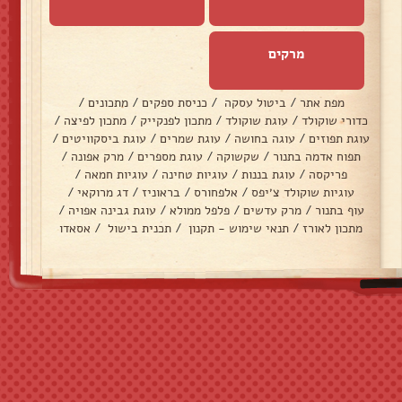
מרקים
מפת אתר
/
ביטול עסקה
/
כניסת ספקים
/
מתכונים
/
כדורי שוקולד
/
עוגת שוקולד
/
מתכון לפנקייק
/
מתכון לפיצה
/
עוגת תפוזים
/
עוגה בחושה
/
עוגת שמרים
/
עוגת ביסקוויטים
/
תפוח אדמה בתנור
/
שקשוקה
/
עוגת מספרים
/
מרק אפונה
/
פריקסה
/
עוגת בננות
/
עוגיות טחינה
/
עוגיות חמאה
/
עוגיות שוקולד צ׳יפס
/
אלפחורס
/
בראוניז
/
דג מרוקאי
/
עוף בתנור
/
מרק עדשים
/
פלפל ממולא
/
עוגת גבינה אפויה
/
מתכון לאורז
/
תנאי שימוש - תקנון
/
תכנית בישול
/
אסאדו