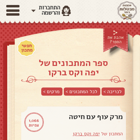
התחברות
והרשמה
אהבת את
הספר?
חפשי
מתכון
ספר המתכונים של
יפה וקס ברקו
לכריכה >
לכל המתכונים >
מרקים
>
מרק עוף עם חיטה
1,066
צפיות
המתכון של
יפה וקס ברקו