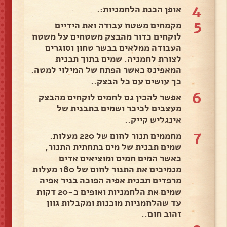
4
אופן הכנת הלחמניות:.
5
מקמחים משטח עבודה ואת הידיים
לוקחים כדור מהבצק משטחים על משטח
העבודה ממלאים בבשר טחון וסוגרים
לצורת לחמניה. שמים בתוך תבנית
המאפינס כאשר הפתח של המילוי למטה.
כך עושים עם כל הבצק..
6
אפשר להכין גם לחמים לוקחים מהבצק
מעצבים לכיכר ושמים בתבנית של
אינגליש קייק..
7
מחממים תנור לחום של 220 מעלות.
שמים תבנית של מים בתחתית התנור,
כאשר המים חמים ומוציאים אדים
מנמיכים את התנור לחום של 180 מעלות
מרפדים תבנית אפיה הפוכה בניר אפיה
שמים את הלחמניות ואופים כ-20 דקות
עד שהלחמניות מוכנות ומקבלות גוון
זהוב חום..