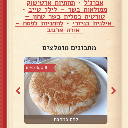
אברג׳ל
•
תחתיות ארטישוק
ממולאות בשר – לילך טייב
•
טורטיה במלית בשר טחון –
אילנית בניזרי
•
לחמניות לפסח –
אורה ארגוב
מתכונים מומלצים
צפיות
6,018 צפיות
לחם במחבת
פ