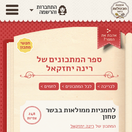
התחברות
והרשמה
אהבת את
הספר?
חפשי
מתכון
ספר המתכונים של
רינה יחזקאל
לכריכה >
לכל המתכונים >
לחמים
>
לחמניות ממולאות בבשר
248
טחון
צפיות
המתכון של
רינה יחזקאל