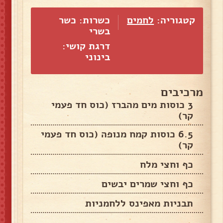
קטגוריה:
לחמים
כשרות: כשר
בשרי
דרגת קושי:
בינוני
מרכיבים
3 כוסות מים מהברז (כוס חד פעמי
קר)
6.5 כוסות קמח מנופה (כוס חד פעמי
קר)
כף וחצי מלח
כף וחצי שמרים יבשים
תבניות מאפינס ללחמניות