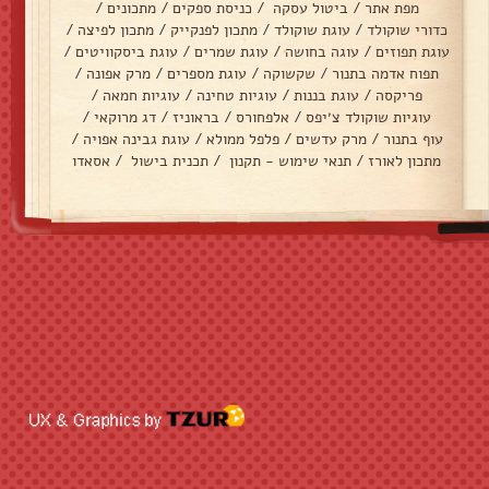
מפת אתר
/
ביטול עסקה
/
כניסת ספקים
/
מתכונים
/
כדורי שוקולד
/
עוגת שוקולד
/
מתכון לפנקייק
/
מתכון לפיצה
/
עוגת תפוזים
/
עוגה בחושה
/
עוגת שמרים
/
עוגת ביסקוויטים
/
תפוח אדמה בתנור
/
שקשוקה
/
עוגת מספרים
/
מרק אפונה
/
פריקסה
/
עוגת בננות
/
עוגיות טחינה
/
עוגיות חמאה
/
עוגיות שוקולד צ׳יפס
/
אלפחורס
/
בראוניז
/
דג מרוקאי
/
עוף בתנור
/
מרק עדשים
/
פלפל ממולא
/
עוגת גבינה אפויה
/
מתכון לאורז
/
תנאי שימוש - תקנון
/
תכנית בישול
/
אסאדו