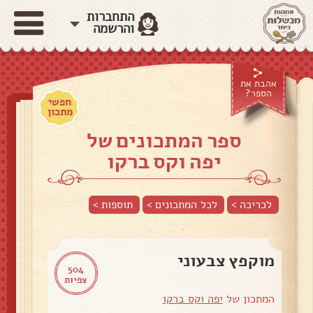
התחברות
והרשמה
אהבת את
הספר?
חפשי
מתכון
ספר המתכונים של
יפה וקס ברקו
לכריכה >
לכל המתכונים >
תוספות
>
מוקפץ צבעוני
504
צפיות
המתכון של
יפה וקס ברקו