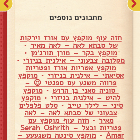
מתכונים נוספים
חזה עוף מוקפץ עם אורז וירקות
של סבתא לאה – לאה מאיר
•
מוקפץ בקר – מורן תורג׳מן
•
מקלובה צבעוני – אילנית בניזרי
•
מוקפץ אטריות אורז ופטריות
אסיאתי – אילנית בניזרי
•
מוקפץ
פרווה משגע עם ספגטי 😍 –
סוניה סאני בן הרוש
•
מוקפץ
להיט – אילנית בניזרי
•
מוקפץ
סיני – לילך טייב
•
סלט פלפלים
צבעוני של סבתא לאה – לאה
מאיר
•
חזה עוף מוקפץ עם
פטריות ובצל – Serah Oshrith
Amar
•
מוקפץ סינטה משגעעע –