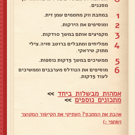
מסננים.
1
במחבת ווק מחממים שמן זית.
2
ומוסיפים את הירקות.
3
מקפיצים אותם במשך 10דקות.
4
ממליחים ומתבלים ברוטב סויה.צילי
מתוק.טיראקי.
5
ממשיכים במשך 5דקות נוספות.
6
מוסיפים את הנודלס מערבבים וממשיכים
לעוד 5דקות.
אמהות מבשלות ביחד
>>
מתכונים נוספים
>>
אהבת את המתכון? העתיקי את הקישור המקוצר
ושתפי :)