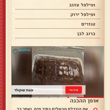
1פילפל צהוב
1פילפל ירוק
2גזרים
כרוב לבן
עוגת שוקולד
קרא עוד
אופן ההכנה
0
את הנודלס מבשלים בסיר מים. ואחר כך