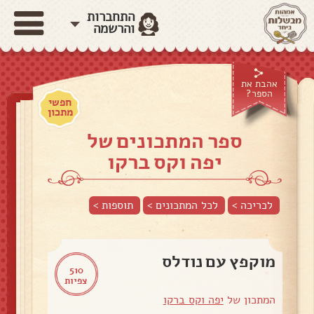
התחברות
והרשמה
אהבת את
הספר?
חפשי
מתכון
ספר המתכונים של
יפה וקס ברקו
לכריכה >
לכל המתכונים >
תוספות
>
מוקפץ עם נודלס
510
צפיות
המתכון של
יפה וקס ברקו