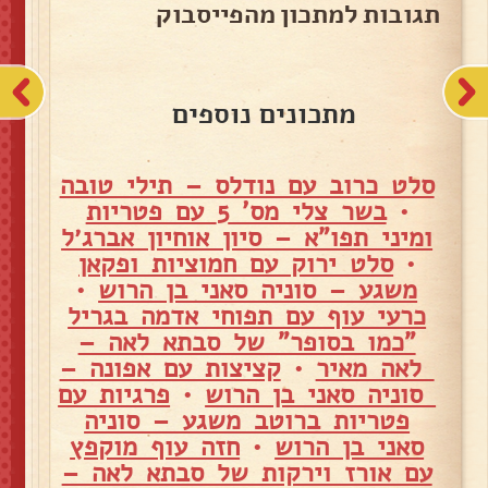
תגובות למתכון מהפייסבוק
מתכונים נוספים
סלט כרוב עם נודלס – תילי טובה
•
בשר צלי מס' 5 עם פטריות
ומיני תפו"א – סיון אוחיון אברג׳ל
•
סלט ירוק עם חמוציות ופקאן
משגע – סוניה סאני בן הרוש
•
כרעי עוף עם תפוחי אדמה בגריל
"כמו בסופר" של סבתא לאה –
לאה מאיר
•
קציצות עם אפונה –
סוניה סאני בן הרוש
•
פרגיות עם
פטריות ברוטב משגע – סוניה
סאני בן הרוש
•
חזה עוף מוקפץ
עם אורז וירקות של סבתא לאה –