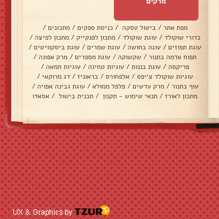
מרקים
מפת אתר
/
ביטול עסקה
/
כניסת ספקים
/
מתכונים
/
כדורי שוקולד
/
עוגת שוקולד
/
מתכון לפנקייק
/
מתכון לפיצה
/
עוגת תפוזים
/
עוגה בחושה
/
עוגת שמרים
/
עוגת ביסקוויטים
/
תפוח אדמה בתנור
/
שקשוקה
/
עוגת מספרים
/
מרק אפונה
/
פריקסה
/
עוגת בננות
/
עוגיות טחינה
/
עוגיות חמאה
/
עוגיות שוקולד צ׳יפס
/
אלפחורס
/
בראוניז
/
דג מרוקאי
/
עוף בתנור
/
מרק עדשים
/
פלפל ממולא
/
עוגת גבינה אפויה
/
מתכון לאורז
/
תנאי שימוש - תקנון
/
תכנית בישול
/
אסאדו