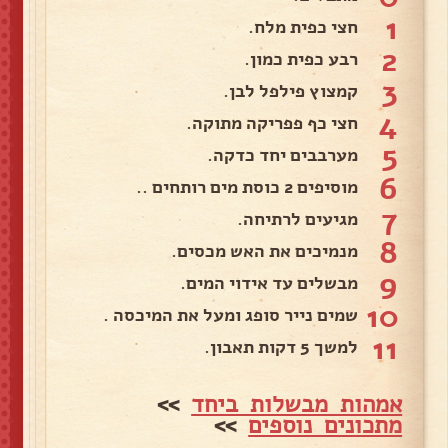
1
חצי כפית מלח.
2
רבע כפית כמון.
3
קמצוץ פילפל לבן.
4
חצי כף פפריקה מתוקה.
5
מערבבים יחד כדקה.
6
מוסיפים 2 כוסת מים רותחים ..
7
מגיעים לרתיחה.
8
מנמיכים את האש מכסים.
9
מבשלים עד אידוי המים.
10
שמים נייר סופג ומעל את המיכסה .
11
למשך 5 דקות תאבון.
אמהות מבשלות ביחד
>>
מתכונים נוספים
>>