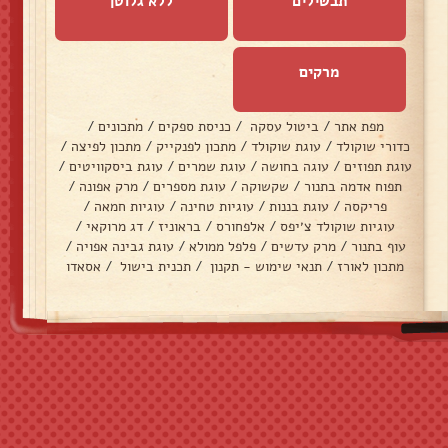
תבשילים
ללא גלוטן
מרקים
מפת אתר
/
ביטול עסקה
/
כניסת ספקים
/
מתכונים
/
כדורי שוקולד
/
עוגת שוקולד
/
מתכון לפנקייק
/
מתכון לפיצה
/
עוגת תפוזים
/
עוגה בחושה
/
עוגת שמרים
/
עוגת ביסקוויטים
/
תפוח אדמה בתנור
/
שקשוקה
/
עוגת מספרים
/
מרק אפונה
/
פריקסה
/
עוגת בננות
/
עוגיות טחינה
/
עוגיות חמאה
/
עוגיות שוקולד צ׳יפס
/
אלפחורס
/
בראוניז
/
דג מרוקאי
/
עוף בתנור
/
מרק עדשים
/
פלפל ממולא
/
עוגת גבינה אפויה
/
מתכון לאורז
/
תנאי שימוש - תקנון
/
תכנית בישול
/
אסאדו