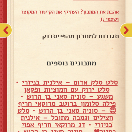
אהבת את המתכון? העתיקי את הקישור המקוצר
ושתפי :)
תגובות למתכון מהפייסבוק
מתכונים נוספים
סלט סלק אדום – אילנית בניזרי
•
סלט ירוק עם חמוציות ופקאן
משגע – סוניה סאני בן הרוש
•
פילה סלומון ברוטב מרוקאי חריף
😍 – סוניה סאני בן הרוש
•
סלט
חצילים וגמבה מתובל – אילנית
בניזרי
•
דג מרוקאי חריף אפוי
בתנור❤ – סוניה סאני בן הרוש
•