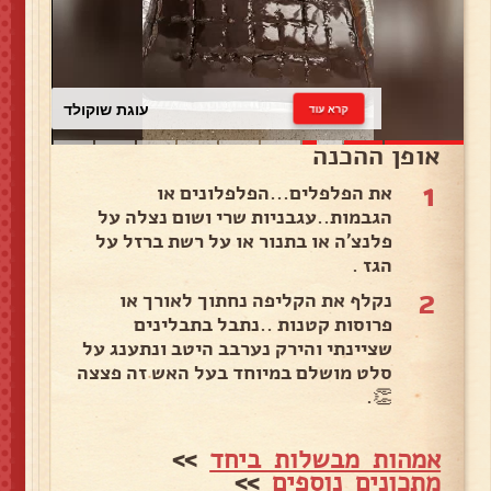
עוגת שוקולד
קרא עוד
אופן ההכנה
1
את הפלפלים...הפלפלונים או
הגבמות..עגבניות שרי ושום נצלה על
פלנצ'ה או בתנור או על רשת ברזל על
הגז .
2
נקלף את הקליפה נחתוך לאורך או
פרוסות קטנות ..נתבל בתבלינים
שציינתי והירק נערבב היטב ונתענג על
סלט מושלם במיוחד בעל האש זה פצצה
👏.
אמהות מבשלות ביחד
>>
מתכונים נוספים
>>