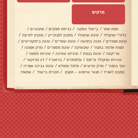
מרקים
מפת אתר
/
ביטול עסקה
/
כניסת ספקים
/
מתכונים
/
כדורי שוקולד
/
עוגת שוקולד
/
מתכון לפנקייק
/
מתכון לפיצה
/
עוגת תפוזים
/
עוגה בחושה
/
עוגת שמרים
/
עוגת ביסקוויטים
/
תפוח אדמה בתנור
/
שקשוקה
/
עוגת מספרים
/
מרק אפונה
/
פריקסה
/
עוגת בננות
/
עוגיות טחינה
/
עוגיות חמאה
/
עוגיות שוקולד צ׳יפס
/
אלפחורס
/
בראוניז
/
דג מרוקאי
/
עוף בתנור
/
מרק עדשים
/
פלפל ממולא
/
עוגת גבינה אפויה
/
מתכון לאורז
/
תנאי שימוש - תקנון
/
תכנית בישול
/
אסאדו