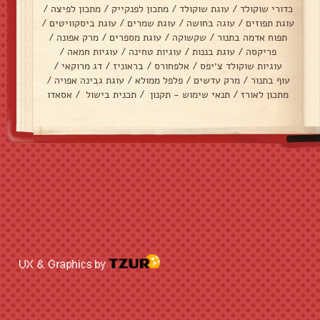
כדורי שוקולד
/
עוגת שוקולד
/
מתכון לפנקייק
/
מתכון לפיצה
/
עוגת תפוזים
/
עוגה בחושה
/
עוגת שמרים
/
עוגת ביסקוויטים
/
תפוח אדמה בתנור
/
שקשוקה
/
עוגת מספרים
/
מרק אפונה
/
פריקסה
/
עוגת בננות
/
עוגיות טחינה
/
עוגיות חמאה
/
עוגיות שוקולד צ׳יפס
/
אלפחורס
/
בראוניז
/
דג מרוקאי
/
עוף בתנור
/
מרק עדשים
/
פלפל ממולא
/
עוגת גבינה אפויה
/
מתכון לאורז
/
תנאי שימוש - תקנון
/
תכנית בישול
/
אסאדו