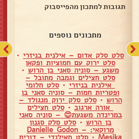
תגובות למתכון מהפייסבוק
מתכונים נוספים
סלט סלק אדום – אילנית בניזרי
•
סלט ירוק עם חמוציות ופקאן
משגע – סוניה סאני בן הרוש
•
סלט חצילים וגמבה מתובל –
אילנית בניזרי
•
סלט חלומי
ופטריות חמות – סוניה סאני בן
הרוש
•
סלט סלק ירוק מנגולד –
אורה ארגוב
•
סלט חצילים
במרינדה משגעת😍 – סוניה סאני
בן הרוש
•
סלט סלק סגנון
מרוקאי: – Danielle Godon
Mesika
•
סלט תאילנדי – דורית