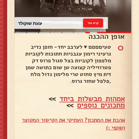
עוגת שוקולד
קרא עוד
אופן ההכנה
0
טעיםםםם ♥️ לערבב יחד- חופן נדיב
גרעיני רימון עגבניות חתוכות לקוביות
מלפפון לקוביות בצל סגול פרוס דק
פטרוזיליה קצוצה שן שום כתושה שמן
זית מיץ סחוט טרי מלימון גדול מלח
,פלפל שחור גרוס.
אמהות מבשלות ביחד
>>
מתכונים נוספים
>>
אהבת את המתכון? העתיקי את הקישור המקוצר
ושתפי :)