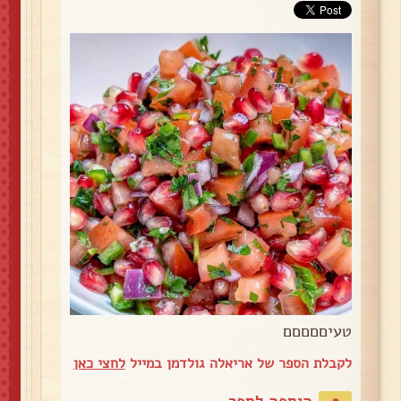
טעיםםםםם
לקבלת הספר של אריאלה גולדמן במייל
לחצי כאן
הוספה לספר