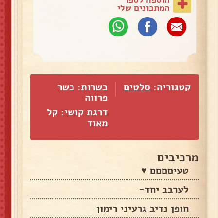
המתכונים שלי
קטגוריה:
סלטים
כשרות: כשר
פרווה
דרגת קושי: קל
מאוד
מרכיבים
טעיםםםם ♥️
לערבב יחד-
חופן נדיב גרעיני רימון