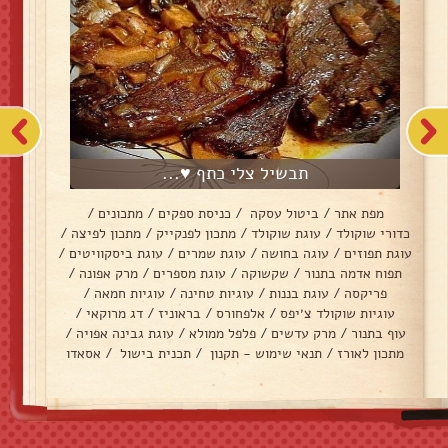
תבשיל צלי כתף ♥...
מפת אתר
/
ביטול עסקה
/
כניסת ספקים
/
מתכונים
/
כדורי שוקולד
/
עוגת שוקולד
/
מתכון לפנקייק
/
מתכון לפיצה
/
עוגת תפוזים
/
עוגה בחושה
/
עוגת שמרים
/
עוגת ביסקוויטים
/
תפוח אדמה בתנור
/
שקשוקה
/
עוגת מספרים
/
מרק אפונה
/
פריקסה
/
עוגת בננות
/
עוגיות טחינה
/
עוגיות חמאה
/
עוגיות שוקולד צ׳יפס
/
אלפחורס
/
בראוניז
/
דג מרוקאי
/
עוף בתנור
/
מרק עדשים
/
פלפל ממולא
/
עוגת גבינה אפויה
/
מתכון לאורז
/
תנאי שימוש - תקנון
/
תכנית בישול
/
אסאדו