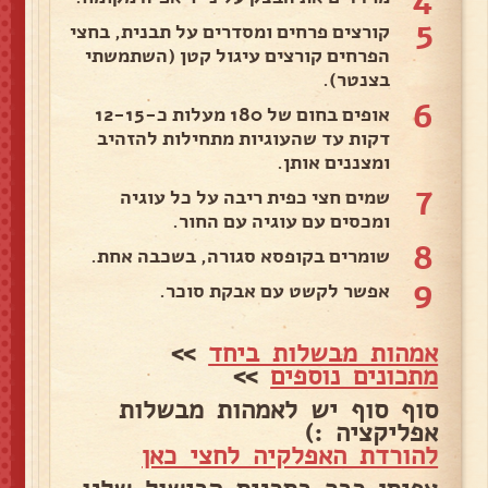
5
קורצים פרחים ומסדרים על תבנית, בחצי
הפרחים קורצים עיגול קטן (השתמשתי
בצנטר).
6
אופים בחום של 180 מעלות כ-12-15
דקות עד שהעוגיות מתחילות להזהיב
ומצננים אותן.
7
שמים חצי כפית ריבה על כל עוגיה
ומכסים עם עוגיה עם החור.
8
שומרים בקופסא סגורה, בשכבה אחת.
9
אפשר לקשט עם אבקת סוכר.
אמהות מבשלות ביחד
>>
מתכונים נוספים
>>
סוף סוף יש לאמהות מבשלות
אפליקציה :)
להורדת האפלקיה לחצי כאן