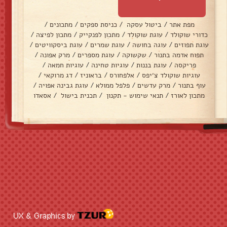
מפת אתר
/
ביטול עסקה
/
כניסת ספקים
/
מתכונים
/
כדורי שוקולד
/
עוגת שוקולד
/
מתכון לפנקייק
/
מתכון לפיצה
/
עוגת תפוזים
/
עוגה בחושה
/
עוגת שמרים
/
עוגת ביסקוויטים
/
תפוח אדמה בתנור
/
שקשוקה
/
עוגת מספרים
/
מרק אפונה
/
פריקסה
/
עוגת בננות
/
עוגיות טחינה
/
עוגיות חמאה
/
עוגיות שוקולד צ׳יפס
/
אלפחורס
/
בראוניז
/
דג מרוקאי
/
עוף בתנור
/
מרק עדשים
/
פלפל ממולא
/
עוגת גבינה אפויה
/
מתכון לאורז
/
תנאי שימוש - תקנון
/
תכנית בישול
/
אסאדו