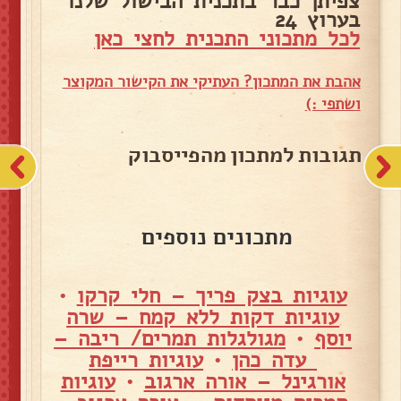
צפיתן כבר בתכנית הבישול שלנו
בערוץ 24
לכל מתכוני התכנית לחצי כאן
אהבת את המתכון? העתיקי את הקישור המקוצר
ושתפי :)
תגובות למתכון מהפייסבוק
מתכונים נוספים
עוגיות בצק פריך – חלי קרקו
•
עוגיות דקות ללא קמח – שרה
יוסף
•
מגולגלות תמרים/ ריבה –
עדה כהן
•
עוגיות רייפת
אורגינל – אורה ארגוב
•
עוגיות