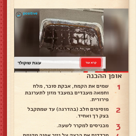
עוגת שוקולד
קרא עוד
אופן ההכנה
1
שמים את הקמח, אבקת סוכר, מלח
וחמאה מעבדים במעבד מזון לתערובת
פירורית.
2
מוסיפים חלב (בהדרגה) עד שמתקבל
בצק רך ואחיד.
3
מכניסים למקרר לשעה.
4
מרדדים את הבצק על נייר אפיה מקומח.