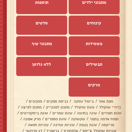
מתכוני ילדים
תוספות
קינוחים
סלטים
פשטידות
מתכוני עוף
תבשילים
ללא גלוטן
מרקים
מפת אתר
/
ביטול עסקה
/
כניסת ספקים
/
מתכונים
/
כדורי שוקולד
/
עוגת שוקולד
/
מתכון לפנקייק
/
מתכון לפיצה
/
עוגת תפוזים
/
עוגה בחושה
/
עוגת שמרים
/
עוגת ביסקוויטים
/
תפוח אדמה בתנור
/
שקשוקה
/
עוגת מספרים
/
מרק אפונה
/
פריקסה
/
עוגת בננות
/
עוגיות טחינה
/
עוגיות חמאה
/
עוגיות שוקולד צ׳יפס
/
אלפחורס
/
בראוניז
/
דג מרוקאי
/