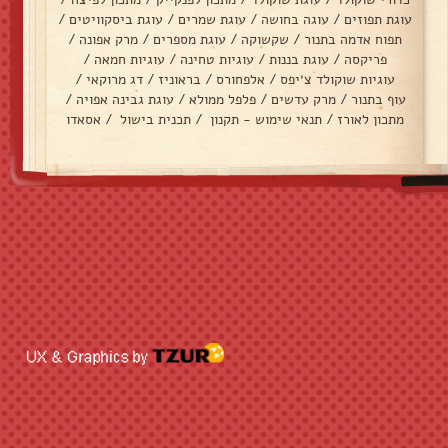
עוגת תפוזים
/
עוגה בחושה
/
עוגת שמרים
/
עוגת ביסקוויטים
/
תפוח אדמה בתנור
/
שקשוקה
/
עוגת מספרים
/
מרק אפונה
/
פריקסה
/
עוגת בננות
/
עוגיות טחינה
/
עוגיות חמאה
/
עוגיות שוקולד צ׳יפס
/
אלפחורס
/
בראוניז
/
דג מרוקאי
/
עוף בתנור
/
מרק עדשים
/
פלפל ממולא
/
עוגת גבינה אפויה
/
מתכון לאורז
/
תנאי שימוש - תקנון
/
תכנית בישול
/
אסאדו