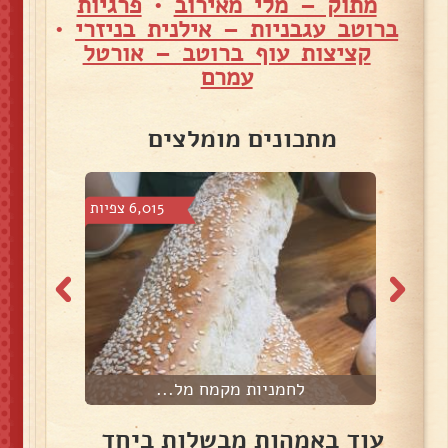
מתוק – מלי מאירוב
•
פרגיות
ברוטב עגבניות – אילנית בניזרי
•
קציצות עוף ברוטב – אורטל
עמרם
מתכונים מומלצים
2 צפיות
6,015 צפיות
לחמניות מקמח מל...
עוד באמהות מבשלות ביחד