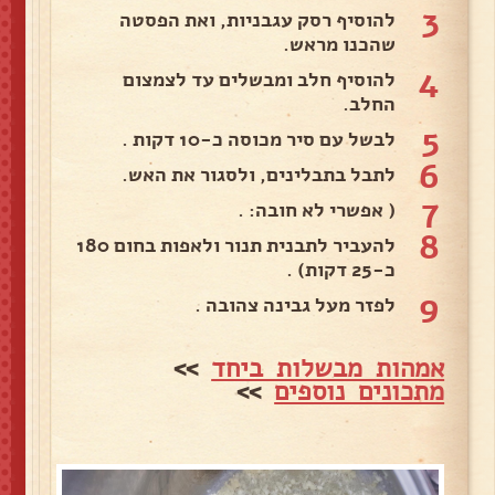
3
להוסיף רסק עגבניות, ואת הפסטה
שהכנו מראש.
4
להוסיף חלב ומבשלים עד לצמצום
החלב.
5
לבשל עם סיר מכוסה כ-10 דקות .
6
לתבל בתבלינים, ולסגור את האש.
7
( אפשרי לא חובה: .
8
להעביר לתבנית תנור ולאפות בחום 180
כ-25 דקות) .
9
לפזר מעל גבינה צהובה .
אמהות מבשלות ביחד
>>
מתכונים נוספים
>>