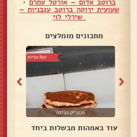
ברוטב אדום – אורטל עמרם
•
שעועית ירוקה ברוטב עגבניות –
שירלי לוי
מתכונים מומלצים
8 צפיות
897 צפיות
פנקייק גבינה
עוד באמהות מבשלות ביחד