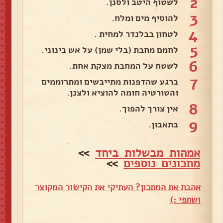
2
לשטוף היטב ולסנן.
3
להוסיף מים ומלח.
4
לטחון בבלנדר למחית .
5
לחמם מחבת (בלי שמן) על אש בינוני.
6
לשטח על המחבת מצקת אחת.
7
ברגע שהדפנות מתייבשים ומתרוממים
והטורטיה חומה להוציא ולצנן.
8
אין צורך להפוך.
9
בתאבון.
אמהות מבשלות ביחד
>>
מתכונים נוספים
>>
אהבת את המתכון? העתיקי את הקישור המקוצר
ושתפי :)