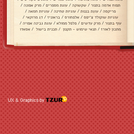
תפוח אדמה בתנור
/
שקשוקה
/
עוגת מספרים
/
מרק אפונה
/
פריקסה
/
עוגת בננות
/
עוגיות טחינה
/
עוגיות חמאה
/
עוגיות שוקולד צ׳יפס
/
אלפחורס
/
בראוניז
/
דג מרוקאי
/
עוף בתנור
/
מרק עדשים
/
פלפל ממולא
/
עוגת גבינה אפויה
/
מתכון לאורז
/
תנאי שימוש - תקנון
/
תכנית בישול
/
אסאדו