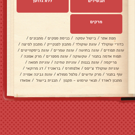
תבשילים
ללא גלוטן
מרקים
מפת אתר
/
ביטול עסקה
/
כניסת ספקים
/
מתכונים
/
כדורי שוקולד
/
עוגת שוקולד
/
מתכון לפנקייק
/
מתכון לפיצה
/
עוגת תפוזים
/
עוגה בחושה
/
עוגת שמרים
/
עוגת ביסקוויטים
/
תפוח אדמה בתנור
/
שקשוקה
/
עוגת מספרים
/
מרק אפונה
/
פריקסה
/
עוגת בננות
/
עוגיות טחינה
/
עוגיות חמאה
/
עוגיות שוקולד צ׳יפס
/
אלפחורס
/
בראוניז
/
דג מרוקאי
/
עוף בתנור
/
מרק עדשים
/
פלפל ממולא
/
עוגת גבינה אפויה
/
מתכון לאורז
/
תנאי שימוש - תקנון
/
תכנית בישול
/
אסאדו