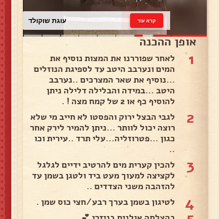
עוגת שוקולד
קרא עוד
אופן ההכנה
1
לאחר שפוררנו את המצות נוסיף את
המים ונערבב היטב עד לספיגת הנוזלים
...נוסיף את שאר המצרכים ..נערבב
היטב ...במידה והבלילה דלילה ניתן
להוסיף כף או 2 של קמח מצה ! .
2
לגבי הבצל ירוק והפסטו לא חייב מי שלא
רוצה יכול לוותר ...ניתן להמיר לירק אחר
כגון ...פטרוזליה...עלי תרד ..עירית וכו
..
3
להכין קערית מים להרטיב ידיים לגלגל
לקציצה למעוך מעט ביד ולטגן בשמן עד
להזהבה משני הצדדים ..
4
לטיגון בשמן בערך רבע/חצי כוס שמן .
5
בהצלחה אילנית בניזרי 💕.