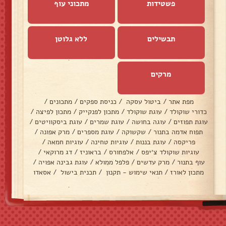
פשטידות
מתכוני עוף
תבשילים
ללא גלוטן
מרקים
מפת אתר
/
ביטול עסקה
/
כניסת ספקים
/
מתכונים
/
כדורי שוקולד
/
עוגת שוקולד
/
מתכון לפנקייק
/
מתכון לפיצה
/
עוגת תפוזים
/
עוגה בחושה
/
עוגת שמרים
/
עוגת ביסקוויטים
/
תפוח אדמה בתנור
/
שקשוקה
/
עוגת מספרים
/
מרק אפונה
/
פריקסה
/
עוגת בננות
/
עוגיות טחינה
/
עוגיות חמאה
/
עוגיות שוקולד צ׳יפס
/
אלפחורס
/
בראוניז
/
דג מרוקאי
/
עוף בתנור
/
מרק עדשים
/
פלפל ממולא
/
עוגת גבינה אפויה
/
מתכון לאורז
/
תנאי שימוש - תקנון
/
תכנית בישול
/
אסאדו