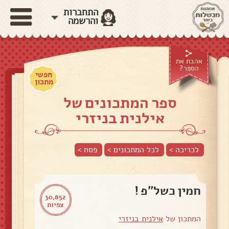
התחברות
והרשמה
אהבת את
הספר?
חפשי
מתכון
ספר המתכונים של
אילנית בניזרי
לכריכה >
לכל המתכונים >
פסח
>
חמין כשל"פ !
30,852
צפיות
המתכון של
אילנית בניזרי