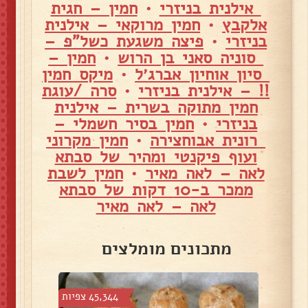
אילנית בניזרי
•
חמין – חגית
אלקבץ
•
חמין מרוקאי – אילנית
בניזרי
•
פיצה משגעת כשל"פ –
סוניה סאני בן הרוש
•
חמין –
סיון אוחיון אברג׳ל
•
מיקס חמין
!! – אילנית בניזרי
•
סרה /עוגת
חמין מתוקה בשרית – אילנית
בניזרי
•
חמין בסיר חשמלי –
רונית אבוחצירה
•
חמין מקרוני
ועוף פיקנטי ומהיר של סבתא
לאה – לאה מאיר
•
חמין לשבת
ממכר ב-10 דקות של סבתא
לאה – לאה מאיר
מתכונים מומלצים
צפיות
45,344 צפיות