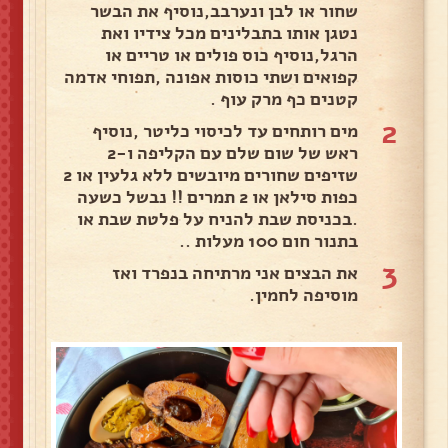
שחור או לבן ונערבב,נוסיף את הבשר
נטגן אותו בתבלינים מכל צידיו ואת
הרגל,נוסיף כוס פולים או טריים או
קפואים ושתי כוסות אפונה ,תפוחי אדמה
קטנים כף מרק עוף .
2
מים רותחים עד לכיסוי כליטר ,נוסיף
ראש של שום שלם עם הקליפה ו-2
שזיפים שחורים מיובשים ללא גלעין או 2
כפות סילאן או 2 תמרים !! נבשל כשעה
.בכניסת שבת להניח על פלטת שבת או
בתנור חום 100 מעלות ..
3
את הבצים אני מרתיחה בנפרד ואז
מוסיפה לחמין.