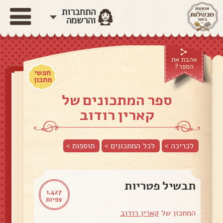
התחברות
והרשמה
אהבת את
הספר?
חפשי
מתכון
ספר המתכונים של
קארין רודוב
לכריכה >
לכל המתכונים >
תוספות
>
תבשיל פטריות
1,427
צפיות
המתכון של
קארין רודוב