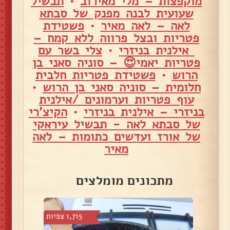
מוקפצות – מלי מאירוב
•
תבשיל
שעועית לבנה מפנק של סבתא
לאה – לאה מאיר
•
פשטידת
פטריות ובצל פרווה ללא קמח –
אילנית בניזרי
•
צלי בשר עם
פטריות יאמי😍 – סוניה סאני בן
הרוש
•
פשטידת פטריות חלבית
חלומית – סוניה סאני בן הרוש
•
עוף פטריות וערמונים /אילנית
בניזרי – אילנית בניזרי
•
הקיצ'רי
של סבתא לאה - תבשיל עיראקי
של אורז ועדשים כתומות – לאה
מאיר
מתכונים מומלצים
 צפיות
1,715 צפיות