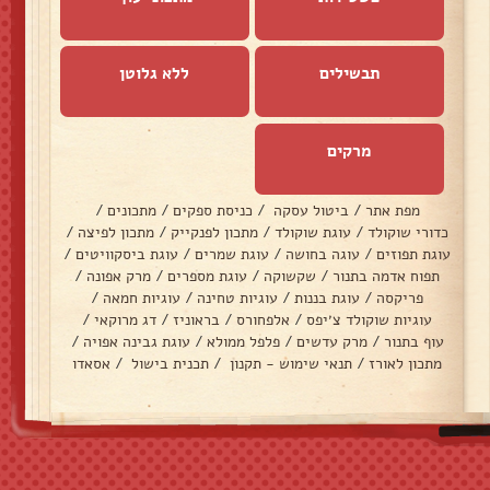
תבשילים
ללא גלוטן
מרקים
מפת אתר
/
ביטול עסקה
/
כניסת ספקים
/
מתכונים
/
כדורי שוקולד
/
עוגת שוקולד
/
מתכון לפנקייק
/
מתכון לפיצה
/
עוגת תפוזים
/
עוגה בחושה
/
עוגת שמרים
/
עוגת ביסקוויטים
/
תפוח אדמה בתנור
/
שקשוקה
/
עוגת מספרים
/
מרק אפונה
/
פריקסה
/
עוגת בננות
/
עוגיות טחינה
/
עוגיות חמאה
/
עוגיות שוקולד צ׳יפס
/
אלפחורס
/
בראוניז
/
דג מרוקאי
/
עוף בתנור
/
מרק עדשים
/
פלפל ממולא
/
עוגת גבינה אפויה
/
מתכון לאורז
/
תנאי שימוש - תקנון
/
תכנית בישול
/
אסאדו