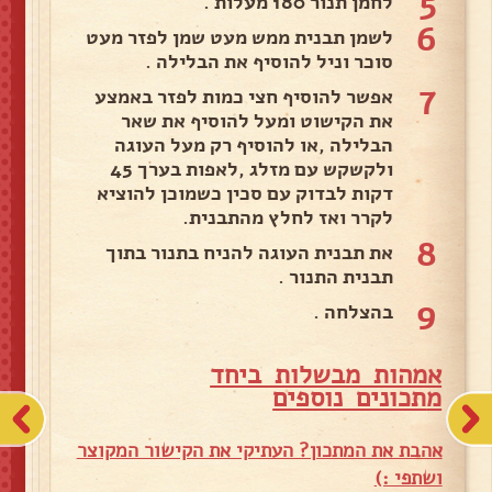
5
לחמן תנור 180 מעלות .
6
לשמן תבנית ממש מעט שמן לפזר מעט
סוכר וניל להוסיף את הבלילה .
7
אפשר להוסיף חצי כמות לפזר באמצע
את הקישוט ומעל להוסיף את שאר
הבלילה ,או להוסיף רק מעל העוגה
ולקשקש עם מזלג ,לאפות בערך 45
דקות לבדוק עם סכין כשמוכן להוציא
לקרר ואז לחלץ מהתבנית.
8
את תבנית העוגה להניח בתנור בתוך
תבנית התנור .
9
בהצלחה .
אמהות מבשלות ביחד
מ
תכונים נוספים
אהבת את המתכון? העתיקי את הקישור המקוצר
ושתפי :)