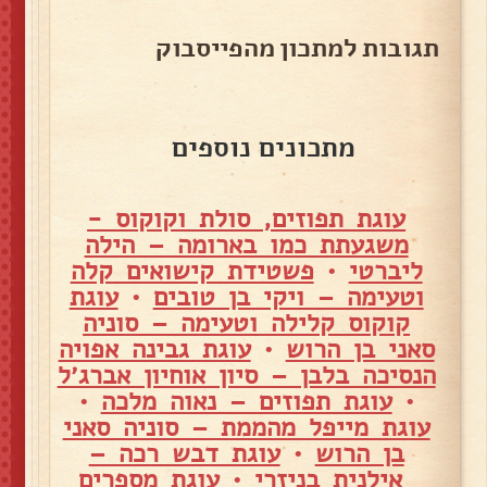
תגובות למתכון מהפייסבוק
מתכונים נוספים
עוגת תפוזים, סולת וקוקוס -
משגעתת כמו בארומה – הילה
ליברטי
•
פשטידת קישואים קלה
וטעימה – ויקי בן טובים
•
עוגת
קוקוס קלילה וטעימה – סוניה
סאני בן הרוש
•
עוגת גבינה אפויה
הנסיכה בלבן – סיון אוחיון אברג׳ל
•
עוגת תפוזים – נאוה מלכה
•
עוגת מייפל מהממת – סוניה סאני
בן הרוש
•
עוגת דבש רכה –
אילנית בניזרי
•
עוגת מספרים