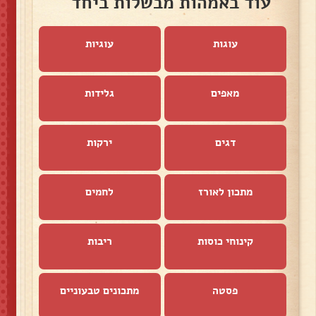
עוד באמהות מבשלות ביחד
עוגות
עוגיות
מאפים
גלידות
דגים
ירקות
מתכון לאורז
לחמים
קינוחי כוסות
ריבות
פסטה
מתכונים טבעוניים