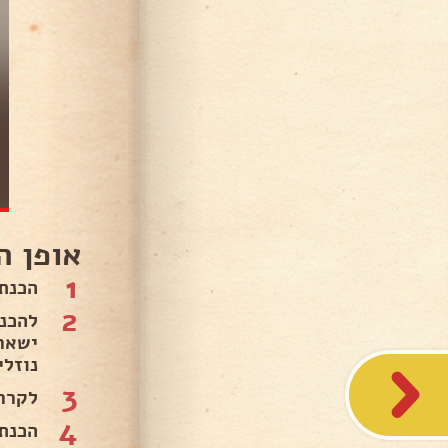
אופן ה
1
הכנת
2
ישאר
נוזלי
3
לקרר
4
הכנת