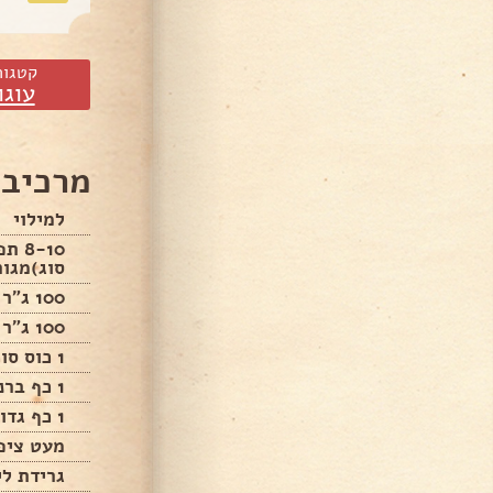
קטגור
עוגו
מרכיבי
למילוי
8-10
סוג)מגור
100 ג"ר צימוקים בהירים
100 ג"ר צימוקים כהים
1 כוס סוכר
1 כף ברנדי
1 כף גדושה קינמון
מעט ציפו
גרידת לי