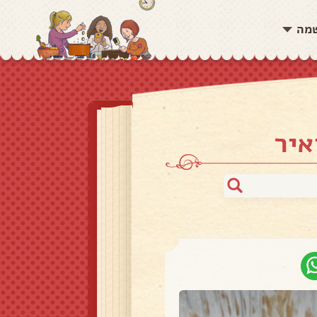
שמה
איר