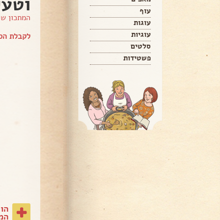
וטעי
עוף
המתכון ש
עוגות
עוגיות
לקבלת הספ
סלטים
פשטידות
הו
המת