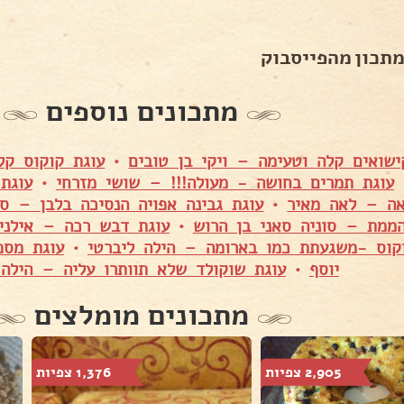
מתכון מהפייסבוק
מתכונים נוספים
שואים קלה וטעימה – ויקי בן טובים
•
עוגת קוקוס קל
עוגת תמרים בחושה - מעולה!!! – שושי מזרחי
•
עוגת
ה – לאה מאיר
•
עוגת גבינה אפויה הנסיכה בלבן – סיו
הממת – סוניה סאני בן הרוש
•
עוגת דבש רכה – אילנית
קוס -משגעתת כמו בארומה – הילה ליברטי
•
עוגת מספ
יוסף
•
עוגת שוקולד שלא תוותרו עליה – הילה 
מתכונים מומלצים
2,905 צפיות
1,376 צפיות