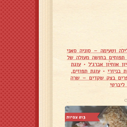
ילה וטעימה – סוניה סאני
 תפוחים בחושה מעולה של
ן אוחיון אברג׳ל
•
עוגת
 בניזרי
•
עוגת תפוזים,
רים בצק שקדים – שרה
ליברטי
213 צפיות
637 צפיות