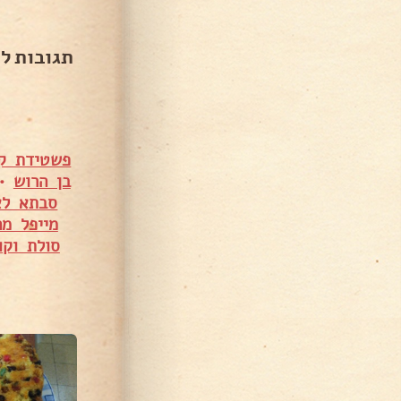
תגובות ל
פשטידת קי
בן הרוש
•
סבתא לא
מייפל מ
סולת וקו
38,03 צפיות
38,574 צפיות