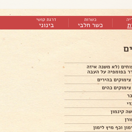
יה
כשרות
דרגת קושי
ת
כשר חלבי
בינוני
ם
 תפוחים (לא משנה איזה
ר בפומפיה על העבה
רן
מון וכף מיץ לימון