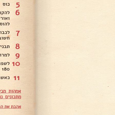
5
כוס 
6
להקצ
ואור
להוס
7
לכבו
חשוב
8
תבנית
9
למרו
10
לשפו
180 מעלות בתנור רגיל לא טורבו.
11
כאשר
אמהות מבש
מ
תכונים נו
אהבת את המ