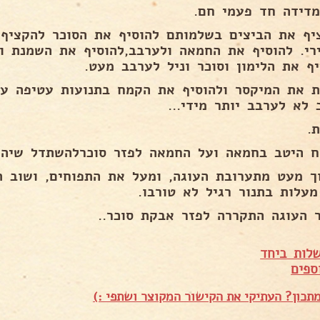
מדידה חד פעמי חם.
יף את הביצים בשלמותם להוסיף את הסוכר להקציף
ירי. להוסיף את החמאה ולערבב,להוסיף את השמנת ו
יף את הלימון וסוכר וניל לערבב מעט.
ת את המיקסר ולהוסיף את הקמח בתנועות עטיפה ע
 לא לערבב יותר מידי...
.
ח היטב בחמאה ועל החמאה לפזר סוכרלהשתדל שיהיה
ך מעט מתערובת העוגה, ומעל את התפוחים, ושוב ת
 העוגה התקררה לפזר אבקת סוכר..
לות ביחד
ספים
תכון? העתיקי את הקישור המקוצר ושתפי :)