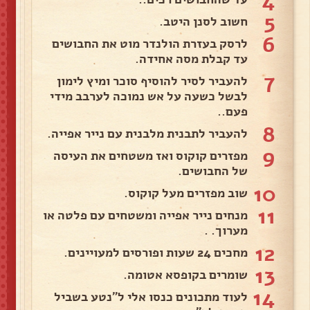
4
5
חשוב לסנן היטב.
6
לרסק בעזרת הולנדר מוט את החבושים
עד קבלת מסה אחידה.
7
להעביר לסיר להוסיף סוכר ומיץ לימון
לבשל כשעה על אש נמוכה לערבב מידי
פעם..
8
להעביר לתבנית מלבנית עם נייר אפייה.
9
מפזרים קוקוס ואז משטחים את העיסה
של החבושים.
10
שוב מפזרים מעל קוקוס.
11
מנחים נייר אפייה ומשטחים עם פלטה או
מערוך. .
12
מחכים 24 שעות ופורסים למעויינים.
13
שומרים בקופסא אטומה.
14
לעוד מתכונים כנסו אלי ל"נטע בשביל