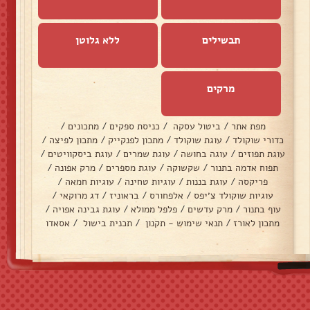
תבשילים
ללא גלוטן
מרקים
מפת אתר
/
ביטול עסקה
/
כניסת ספקים
/
מתכונים
/
כדורי שוקולד
/
עוגת שוקולד
/
מתכון לפנקייק
/
מתכון לפיצה
/
עוגת תפוזים
/
עוגה בחושה
/
עוגת שמרים
/
עוגת ביסקוויטים
/
תפוח אדמה בתנור
/
שקשוקה
/
עוגת מספרים
/
מרק אפונה
/
פריקסה
/
עוגת בננות
/
עוגיות טחינה
/
עוגיות חמאה
/
עוגיות שוקולד צ׳יפס
/
אלפחורס
/
בראוניז
/
דג מרוקאי
/
עוף בתנור
/
מרק עדשים
/
פלפל ממולא
/
עוגת גבינה אפויה
/
מתכון לאורז
/
תנאי שימוש - תקנון
/
תכנית בישול
/
אסאדו