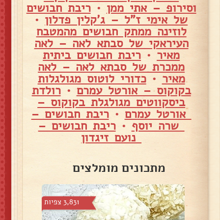
וסירופ – אתי ממן
•
ריבת חבושים
של אימי ז"ל – ג'קלין פדלון
•
לוזינה ממתק חבושים מהמטבח
העיראקי של סבתא לאה – לאה
מאיר
•
ריבת חבושים ביתית
ממכרת של סבתא לאה – לאה
מאיר
•
כדורי לוטוס מגולגלות
בקוקוס – אורטל עמרם
•
רולדת
ביסקווטים מגולגלת בקוקוס –
אורטל עמרם
•
ריבת חבושים –
שרה יוסף
•
ריבת חבושים –
נועם זיגדון
מתכונים מומלצים
צפיות
3,831 צפיות