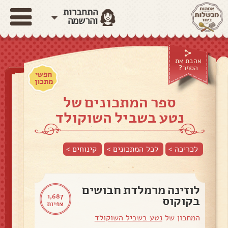
התחברות
והרשמה
אהבת את
הספר?
חפשי
מתכון
ספר המתכונים של
נטע בשביל השוקולד
לכריכה >
לכל המתכונים >
קינוחים
>
לוזינה מרמלדת חבושים
1,687
בקוקוס
צפיות
המתכון של
נטע בשביל השוקולד