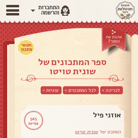
התחברות
והרשמה
אהבת את
הספר?
חפשי
מתכון
ספר המתכונים של
שונית טויטו
לכריכה >
לכל המתכונים >
עוגיות
>
אוזני פיל
565
צפיות
המתכון של
שונית טויטו