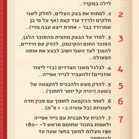
לילה במקרר..
2
2. לפתוח את בצק העלים, לחלק לשני
חלקים ולרדד עוד קצת (אף על פי כן
שמרודד כבר - אחרת ייצא עבה מדי)..
3
3. לפזר על הבצק מחצית מהסוכר הלבן,
הסוכר החום והקינמון, להדק עם הידיים,
להפוך לצד השני ושוב לבצע את אותה
הפעולה..
4
4. לגלגל משני הצדדים (כדי ליצור
אוזניים) ולהעביר לנייר אפייה..
5
5. להדק מעט ולהכניס להקפאה של
כשעה (יהיה קל יותר לחתוך)..
6
6. לאחר ההקפאה לחתוך עם סכין חדה
לעוגיות (כל עוגיה כ- 1 ס"מ)..
7
7. להניח על תבנית עם נייר אפייה
ולאפות בתנור שחומם מראש ל- 180-
190 מעלות למשך כחצי שעה עד
להשחמה..