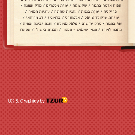
תפוח אדמה בתנור
/
שקשוקה
/
עוגת מספרים
/
מרק אפונה
/
פריקסה
/
עוגת בננות
/
עוגיות טחינה
/
עוגיות חמאה
/
עוגיות שוקולד צ׳יפס
/
אלפחורס
/
בראוניז
/
דג מרוקאי
/
עוף בתנור
/
מרק עדשים
/
פלפל ממולא
/
עוגת גבינה אפויה
/
מתכון לאורז
/
תנאי שימוש - תקנון
/
תכנית בישול
/
אסאדו