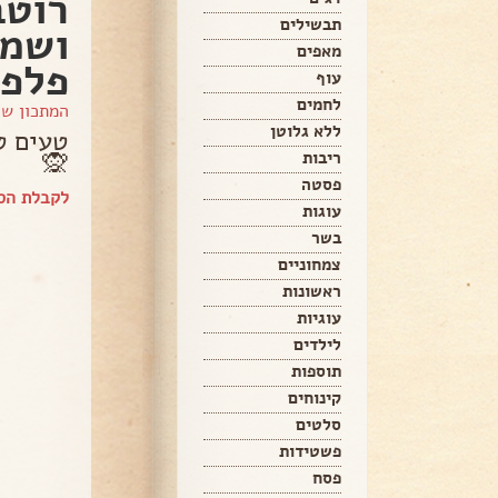
רוטב
תבשילים
ושמן
מאפים
פלפל
עוף
לחמים
המתכון ש
ללא גלוטן
טעים ט
🙊
ריבות
פסטה
לקבלת הספ
עוגות
בשר
צמחוניים
ראשונות
עוגיות
לילדים
תוספות
קינוחים
סלטים
פשטידות
פסח