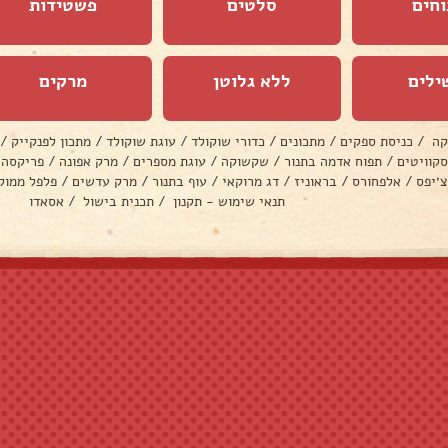
וחים
סלטים
פשטידות
ילים
ללא גלוטן
מרקים
קה
/
כניסת ספקים
/
מתכונים
/
כדורי שוקולד
/
עוגת שוקולד
/
מתכון לפנקייק
/
סקוויטים
/
תפוח אדמה בתנור
/
שקשוקה
/
עוגת מספרים
/
מרק אפונה
/
פריקסה
צ׳יפס
/
אלפחורס
/
בראוניז
/
דג מרוקאי
/
עוף בתנור
/
מרק עדשים
/
פלפל ממול
תנאי שימוש - תקנון
/
תכנית בישול
/
אסאדו