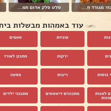
זר מגורד ח...
סלט סלק אדום חמ...
עוד באמהות מבשלות ביח
גות
עוגיות
מאפים
ים
ירקות
מתכון לאורז
 כוסות
ריבות
פסטה
ם למנות
מתכונים דיאטטים
מתכוני ילדים
ונות