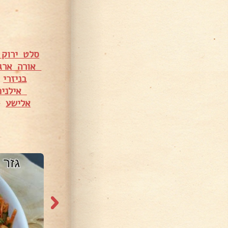
סלט ירוק 
אורה ארגו
בניזרי
•
אילנית
אלישע
•
34,31 צפיות
45,366 צפיות