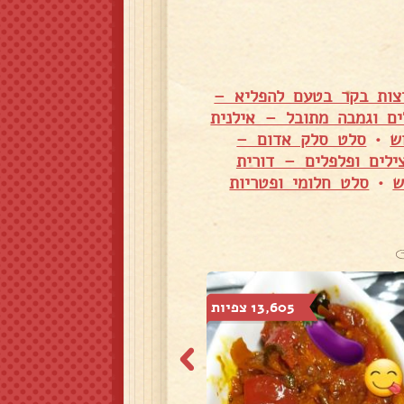
צות בקר בטעם להפליא –
ם וגמבה מתובל – אילנית
ש
•
סלט סלק אדום –
לים ופלפלים – דורית
ש
•
סלט חלומי ופטריות
13,605 צפיות
9,981 צפיות