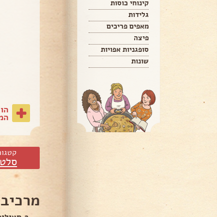
קינוחי כוסות
גלידות
מאפים פריכים
פיצה
סופגניות אפויות
שונות
הו
המת
קטגור
סלטי
מרכיבי