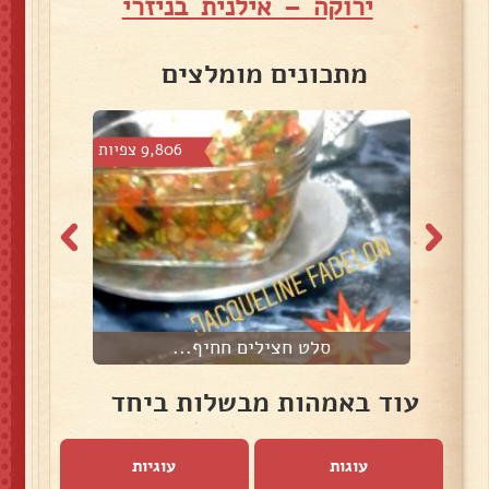
ירוקה – אילנית בניזרי
מתכונים מומלצים
צפיות
9,806 צפיות
סלט חצילים חחיף...
עוד באמהות מבשלות ביחד
עוגות
עוגיות