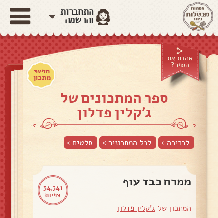
התחברות
והרשמה
אהבת את
הספר?
חפשי
מתכון
ספר המתכונים של
ג'קלין פדלון
לכריכה >
לכל המתכונים >
סלטים
>
ממרח כבד עוף
34,341
צפיות
המתכון של
ג'קלין פדלון