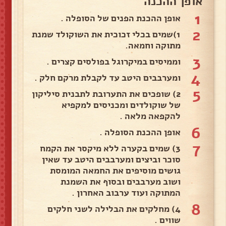
אופן ההכנה
1
אופן ההכנת הפנים של הסופלה .
2
1)שמים בכלי זכוכית את השוקולד שמנת
מתוקה וחמאה.
3
וממיסים במיקרוגל בפולסים קצרים .
4
ומערבבים היטב עד לקבלת מרקם חלק .
5
2) שופכים את התערובת לתבנית סיליקון
של שוקולדים ומכניסים למקפיא
להקפאה מלאה .
6
אופן ההכנת הסופלה .
7
3) שמים בקערה ללא מיקסר את הקמח
סוכר וביצים ומערבבים היטב עד שאין
גושים מוסיפים את החמאה המומסת
ושוב מערבבים ובסוף את השמנת
המתוקה ועוד ערבוב האחרון .
8
4) מחלקים את הבלילה לשני חלקים
שווים .