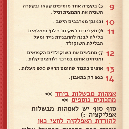
9
5) בקערה אחד מוסיפים קקאו ובקערה
השניה את התמצית וניל .
10
וכמובן מערבבים היטב .
11
6) מעבירים לשקיות זילוף וממלאים
בלילה לבנה להתבניות נייר ומעל
הבלילת השוקולד.
12
7) מחלצים את השוקולדים הקפואים
ומניחים אותם במרכז ולוחצים קלות .
13
אופים בתנור שחומם מראש 200 מעלות .
14
כ20 דק בתאבון.
אמהות מבשלות ביחד
>>
מתכונים נוספים
>>
סוף סוף יש לאמהות מבשלות
אפליקציה :)
להורדת האפלקיה לחצי כאן