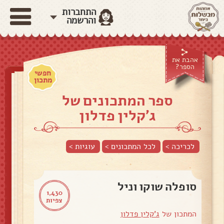
התחברות
והרשמה
אהבת את
הספר?
חפשי
מתכון
ספר המתכונים של
ג'קלין פדלון
לכריכה >
לכל המתכונים >
עוגיות
>
סופלה שוקו וניל
1,430
צפיות
המתכון של
ג'קלין פדלון