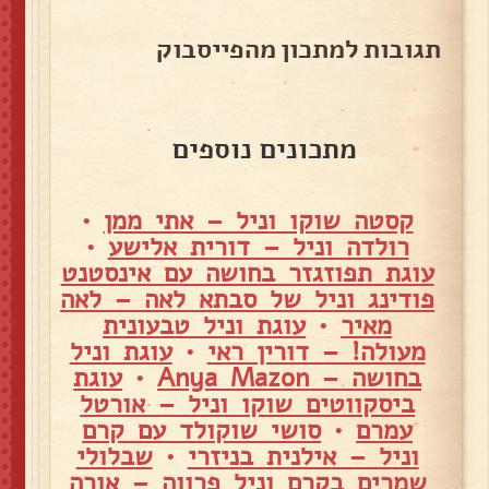
תגובות למתכון מהפייסבוק
מתכונים נוספים
קסטה שוקו וניל – אתי ממן
•
רולדה וניל – דורית אלישע
•
עוגת תפוזגזר בחושה עם אינסטנט
פודינג וניל של סבתא לאה – לאה
מאיר
•
עוגת וניל טבעונית
מעולה! – דורין ראי
•
עוגת וניל
בחושה – Anya Mazon
•
עוגת
ביסקווטים שוקו וניל – אורטל
עמרם
•
סושי שוקולד עם קרם
וניל – אילנית בניזרי
•
שבלולי
שמרים בקרם וניל פרווה – אורה