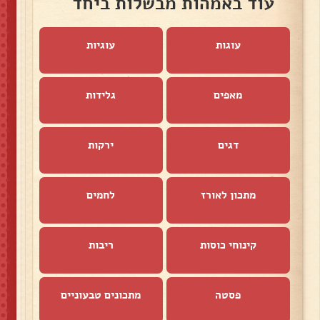
עוד באמהות מבשלות ביחד
עוגות
עוגיות
מאפים
גלידות
דגים
ירקות
מתכון לאורז
לחמים
קינוחי כוסות
ריבות
פסטה
מתכונים טבעוניים