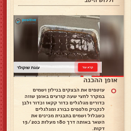
וללוש היטב
עוגת שוקולד
קרא עוד
אופן ההכנה
0
עוטפים את הבצקים בנילון ושמים
במקרר לחצי שעה קורצים באופן שווה
כדורים מגלגלים כדור קקאו וכדור ולבן
לנקניק מלפפים כבורג ומגלגלים
כשבלול ושמים בתבנית מכינים את
השאר באותה דרך 180 מעלות כ15/20
דקות.