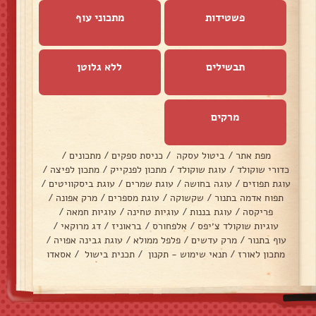
פשטידות
מתכוני עוף
תבשילים
ללא גלוטן
מרקים
מפת אתר
/
ביטול עסקה
/
כניסת ספקים
/
מתכונים
/
כדורי שוקולד
/
עוגת שוקולד
/
מתכון לפנקייק
/
מתכון לפיצה
/
עוגת תפוזים
/
עוגה בחושה
/
עוגת שמרים
/
עוגת ביסקוויטים
/
תפוח אדמה בתנור
/
שקשוקה
/
עוגת מספרים
/
מרק אפונה
/
פריקסה
/
עוגת בננות
/
עוגיות טחינה
/
עוגיות חמאה
/
עוגיות שוקולד צ׳יפס
/
אלפחורס
/
בראוניז
/
דג מרוקאי
/
עוף בתנור
/
מרק עדשים
/
פלפל ממולא
/
עוגת גבינה אפויה
/
מתכון לאורז
/
תנאי שימוש - תקנון
/
תכנית בישול
/
אסאדו