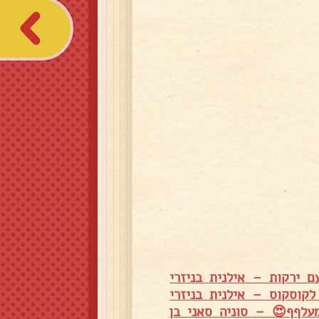
ם ירקות – אילנית בניזרי
קוסקוס – אילנית בניזרי
עלףף😍 – סוניה סאני בן