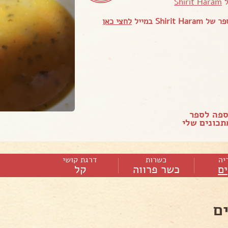
ל
Shirit Haram
Shirit H במייל
לחצי כאן
ספה לספר
כונים שלי
יה
כשרות
דרגת קושי
ם
כשר פרווה
קל
ם