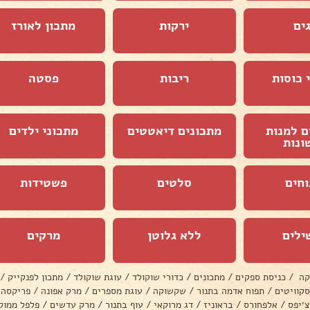
ים
ירקות
מתכון לאורז
 כוסות
ריבות
פסטה
ם למנות
מתכונים דיאטטים
מתכוני ילדים
ונות
וחים
סלטים
פשטידות
ילים
ללא גלוטן
מרקים
קה
/
כניסת ספקים
/
מתכונים
/
כדורי שוקולד
/
עוגת שוקולד
/
מתכון לפנקייק
/
סקוויטים
/
תפוח אדמה בתנור
/
שקשוקה
/
עוגת מספרים
/
מרק אפונה
/
פריקסה
צ׳יפס
/
אלפחורס
/
בראוניז
/
דג מרוקאי
/
עוף בתנור
/
מרק עדשים
/
פלפל ממול