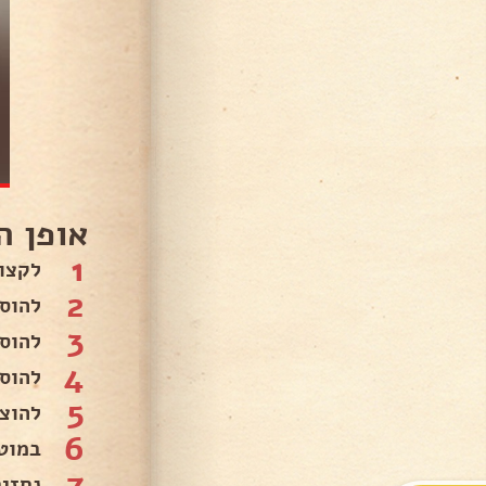
אופן ה
1
לקצו
2
להוס
3
להוס
4
להוסיף 
5
להוצ
6
במוט
7
נחזי