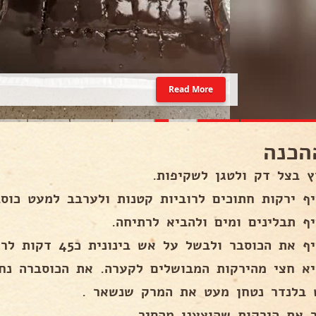
Read More
הכנה
ץ בצל דק ולטגן לשקיפות.
יף ירקות חתוכים לרוביות קטנות ולערבב למעט כוסב
יף תבלינים ומים ולהביא לרתיחה.
את הכוסבר ולבשל על אש בינונית כ45 דקות לריכוך כל הירקות.
יא חצי מהירקות המבושלים לקערה. את הכוסברה נחז
 בלנדר נטחן מעט את המרק שנשאר .
ר את הירקות שהוצענו מהסיר.