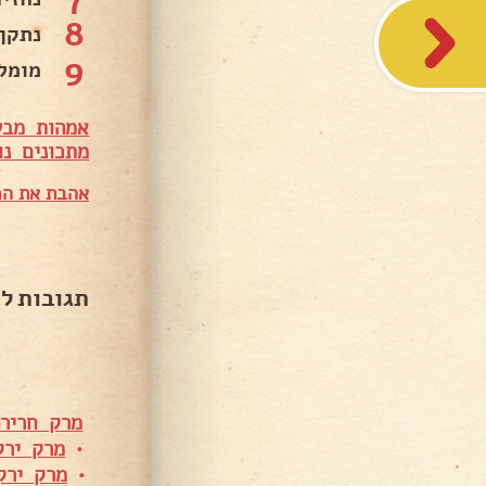
8
נתקן
9
מומל
אמהות מבש
מתכונים נו
אהבת את המ
תגובות ל
מרק חרירה
•
מרק ירק
•
מרק ירק