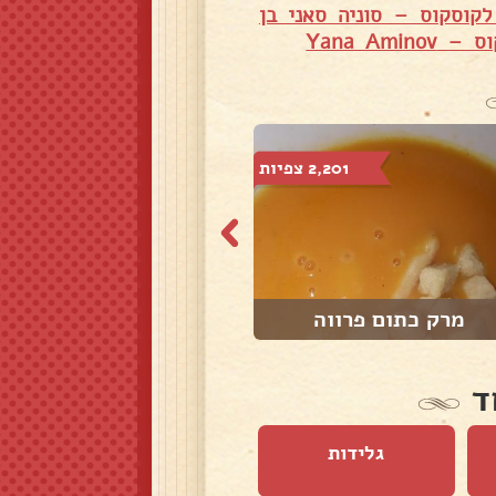
לקוסקוס – סוניה סאני בן
Yana Amin
2,201 צפיות
5,306 צפיות
מרק כתום פרווה
סהרוני שקדים
ד
גלידות