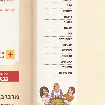
המתכון ש
עוף
לקבלת הספר של aram
לחמים
ריבות
פסטה
עוגות
בשר
צמחוניים
עוגיות
לילדים
הו
תוספות
המת
קינוחים
סלטים
פשטידות
קטגור
מרקי
מרכיבי
3 גזרים