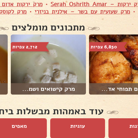
רקות – Serah Oshrith Amar
•
מרק ירקות אדום 
מרק שעועית עם בשר – אילנית בניזרי
•
מרק לקוסקוס – ov
מתכונים מומלצים
6,850 צפיות
2,712 צפיות
 תפוחי אד...
מרק קישואים ושמ...
עוד באמהות מבשלות ביח
גות
עוגיות
מאפים