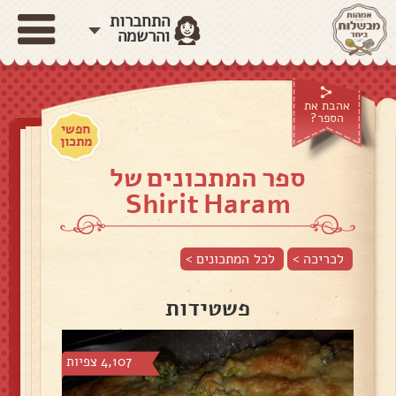
התחברות
והרשמה
אהבת את
הספר?
חפשי
מתכון
ספר המתכונים של
Shirit Haram
לכריכה >
לכל המתכונים >
פשטידות
4,107 צפיות