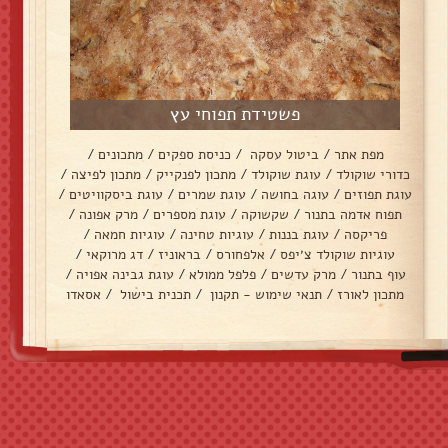
פשטידת תפוחי עץ
מפת אתר
/
ביטול עסקה
/
כניסת ספקים
/
מתכונים
/
כדורי שוקולד
/
עוגת שוקולד
/
מתכון לפנקייק
/
מתכון לפיצה
/
עוגת תפוזים
/
עוגה בחושה
/
עוגת שמרים
/
עוגת ביסקוויטים
/
תפוח אדמה בתנור
/
שקשוקה
/
עוגת מספרים
/
מרק אפונה
/
פריקסה
/
עוגת בננות
/
עוגיות טחינה
/
עוגיות חמאה
/
עוגיות שוקולד צ׳יפס
/
אלפחורס
/
בראוניז
/
דג מרוקאי
/
עוף בתנור
/
מרק עדשים
/
פלפל ממולא
/
עוגת גבינה אפויה
/
מתכון לאורז
/
תנאי שימוש - תקנון
/
תכנית בישול
/
אסאדו