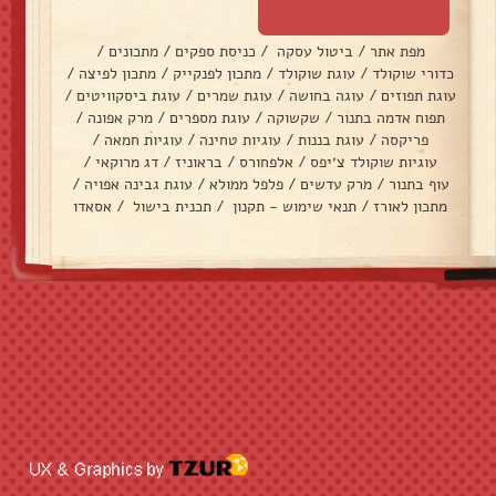
מפת אתר
/
ביטול עסקה
/
כניסת ספקים
/
מתכונים
/
כדורי שוקולד
/
עוגת שוקולד
/
מתכון לפנקייק
/
מתכון לפיצה
/
עוגת תפוזים
/
עוגה בחושה
/
עוגת שמרים
/
עוגת ביסקוויטים
/
תפוח אדמה בתנור
/
שקשוקה
/
עוגת מספרים
/
מרק אפונה
/
פריקסה
/
עוגת בננות
/
עוגיות טחינה
/
עוגיות חמאה
/
עוגיות שוקולד צ׳יפס
/
אלפחורס
/
בראוניז
/
דג מרוקאי
/
עוף בתנור
/
מרק עדשים
/
פלפל ממולא
/
עוגת גבינה אפויה
/
מתכון לאורז
/
תנאי שימוש - תקנון
/
תכנית בישול
/
אסאדו