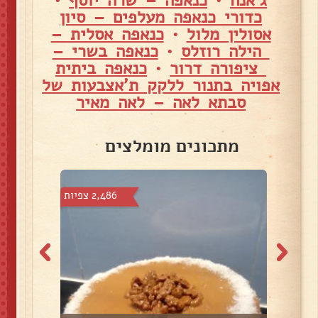
כדורי כנאפה מעלפים – סיון
אסולין מלול
•
כנאפה אסלית –
הילה רוזלס
•
כנאפה בשרי –
ציפורה דרור
•
כנאפה ביתית
אפויה בתנור ללקק ת'אצבעות של
סבתא לאה – לאה מאיר
מתכונים מומלצים
צפיות
2,486 צפיות