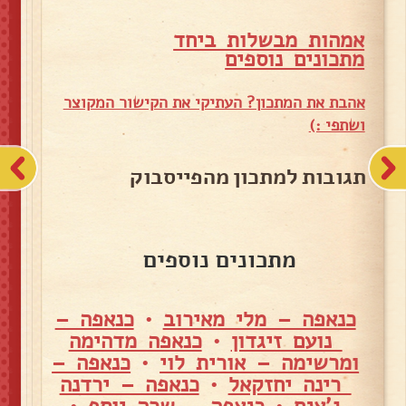
אמהות מבשלות ביחד
מ
תכונים נוספים
אהבת את המתכון? העתיקי את הקישור המקוצר
ושתפי :)
תגובות למתכון מהפייסבוק
מתכונים נוספים
כנאפה – מלי מאירוב
•
כנאפה –
נועם זיגדון
•
כנאפה מדהימה
ומרשימה – אורית לוי
•
כנאפה –
רינה יחזקאל
•
כנאפה – ירדנה
ג'אנח
•
כנאפה – שרה יוסף
•