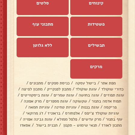
קינוחים
סלטים
פשטידות
מתכוני עוף
תבשילים
ללא גלוטן
מרקים
מפת אתר
/
ביטול עסקה
/
כניסת ספקים
/
מתכונים
/
כדורי שוקולד
/
עוגת שוקולד
/
מתכון לפנקייק
/
מתכון לפיצה
/
עוגת תפוזים
/
עוגה בחושה
/
עוגת שמרים
/
עוגת ביסקוויטים
/
תפוח אדמה בתנור
/
שקשוקה
/
עוגת מספרים
/
מרק אפונה
/
פריקסה
/
עוגת בננות
/
עוגיות טחינה
/
עוגיות חמאה
/
עוגיות שוקולד צ׳יפס
/
אלפחורס
/
בראוניז
/
דג מרוקאי
/
עוף בתנור
/
מרק עדשים
/
פלפל ממולא
/
עוגת גבינה אפויה
/
מתכון לאורז
/
תנאי שימוש - תקנון
/
תכנית בישול
/
אסאדו