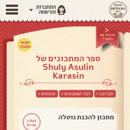
התחברות
והרשמה
אהבת את
הספר?
חפשי
מתכון
ספר המתכונים של
Shuly Asulin
Karasin
לכריכה >
לכל המתכונים >
קינוחים
>
מתכון להכנת נוטלה
7,897
צפיות