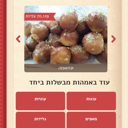
צפיות
70,129 צפיות
עוואמה
עוד באמהות מבשלות ביחד
עוגות
עוגיות
מאפים
גלידות