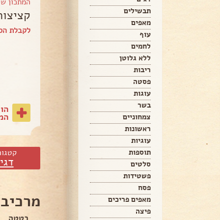
המתכון ש
תבשילים
קציצות
מאפים
לקבלת הספ
עוף
לחמים
ללא גלוטן
ריבות
פסטה
עוגות
בשר
הו
המת
צמחוניים
ראשונות
עוגיות
קטגור
תוספות
דגי
סלטים
פשטידות
פסח
מרכיבי
מאפים פריכים
פיצה
בטטה