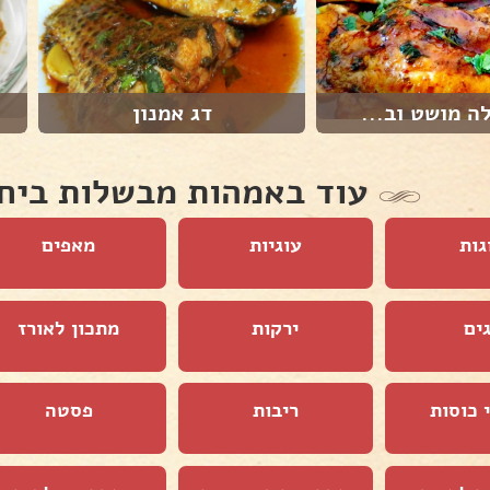
לה מושט וב...
דג אמנון
עוד באמהות מבשלות ביח
גות
עוגיות
מאפים
ים
ירקות
מתכון לאורז
 כוסות
ריבות
פסטה