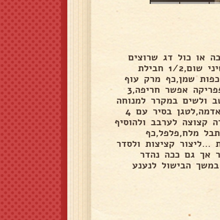
ץ לימון,1/2 קילו דג נסיכה או כול דג שרוצים
להשרות מעט במיץ לימון ולישטוף,ליטחון עם 1 בצל,4 שיני שום,1/2 חבילת
רה,1 תפוחי אדמה ,לתבל 1 כפית מלח,1 כף כמון, 2 כפות שמן,כף מרק עוף
פרוה,1/4 כפית פלפל שחור רגיל,מעט כרכום,1/4 כפית פפריקה אפשר חריפה,3
 ללוש הכול הייטב ולשים במקרר למנוחה
של 20 דקות...ליקלוף וליפרוס 1 בטטה גדולה ו2 תפוחי אדמה,לטגן בסיר עם 4
וסברה קצוצה לערבב ולהוסיף
מים כ2 וחצי כוסות לתבל מלח,פלפל,כף
ית כרכום 1 כף מרק עוף ולבשל כ15 דקות ...ליצור קציצות ולסדר
ר אך גם ככה נהדר
במשך הבישול לנענע