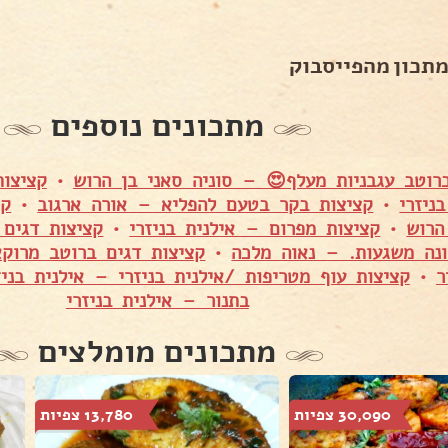
מתכון מהפייסבוק
מתכונים נוספים
רוטב עגבניות מעלף😍 – סוניה סאני בן הרוש
•
קציצות
ניזרי
•
קציצות בקר בטעם להפליא – אורה ארגוב
•
קצ
הרוש
•
קציצות מפרום – אילנית בניזרי
•
קציצות דגים 
נה משגעות. – נאוה מלכה
•
קציצות דגים ברוטב מרוק
ר
•
קציצות עוף מטריפות /אילנית בניזרי – אילנית בניז
בתנור – אילנית בניזרי
מתכונים מומלצים
30,090 צפיות
13,780 צפיות