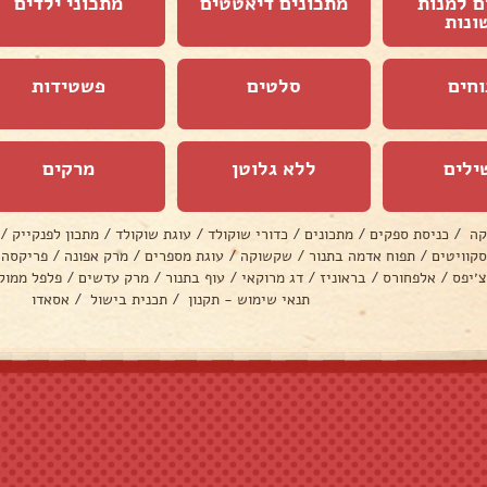
ם למנות
מתכונים דיאטטים
מתכוני ילדים
ונות
וחים
סלטים
פשטידות
ילים
ללא גלוטן
מרקים
קה
/
כניסת ספקים
/
מתכונים
/
כדורי שוקולד
/
עוגת שוקולד
/
מתכון לפנקייק
/
סקוויטים
/
תפוח אדמה בתנור
/
שקשוקה
/
עוגת מספרים
/
מרק אפונה
/
פריקסה
צ׳יפס
/
אלפחורס
/
בראוניז
/
דג מרוקאי
/
עוף בתנור
/
מרק עדשים
/
פלפל ממול
תנאי שימוש - תקנון
/
תכנית בישול
/
אסאדו