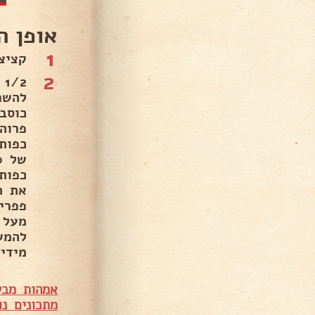
אופן ה
1
קציצ
2
מעל 
להמש
מידי
אמהות מבש
מתכונים נו