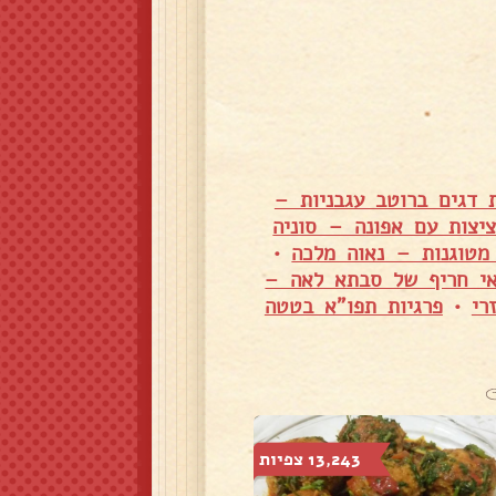
 דגים ברוטב עגבניות –
יצות עם אפונה – סוניה
מטוגנות – נאוה מלכה
•
אי חריף של סבתא לאה –
רי
•
פרגיות תפו"א בטטה
13,243 צפיות
15,801 צפיות