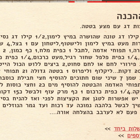
הכנה
ות דג עם מצע בטטה.
1/2 קילו דג טונה שהושרה במי
כוסב
כפות פירורי לחם או לחם סחוט,2 ביצים
כפות שמן 7 שיני שום חתוכים להוסיף חצי חבילת כ
את תפוחי האדמה והבטטה להוסיף 
פפריקה.1/4 כפ
יש אפשרות לטגן את הקציצות לפני ואז להניח בסי
יך לבשל בלהבה נמוכה עד רכות ועד גמר הנוזלים 
 פעם לא לערבב בהצלחה אורה....
לות ביחד
>>
ספים
>>