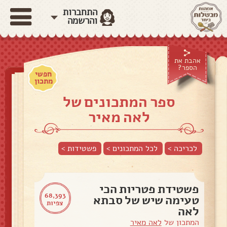
התחברות
והרשמה
אהבת את
הספר?
חפשי
מתכון
ספר המתכונים של
לאה מאיר
לכריכה >
לכל המתכונים >
פשטידות
>
פשטידת פטריות הכי
68,393
טעימה שיש של סבתא
צפיות
לאה
המתכון של
לאה מאיר