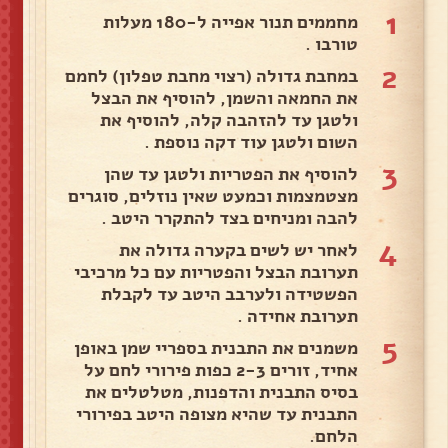
1
מחממים תנור אפייה ל-180 מעלות
טורבו .
2
במחבת גדולה (רצוי מחבת טפלון) לחמם
את החמאה והשמן, להוסיף את הבצל
ולטגן עד להזהבה קלה, להוסיף את
השום ולטגן עוד דקה נוספת .
3
להוסיף את הפטריות ולטגן עד שהן
מצטמצמות וכמעט שאין נוזלים, סוגרים
להבה ומניחים בצד להתקרר היטב .
4
לאחר יש לשים בקערה גדולה את
תערובת הבצל והפטריות עם כל מרכיבי
הפשטידה ולערבב היטב עד לקבלת
תערובת אחידה .
5
משמנים את התבנית בספריי שמן באופן
אחיד, זורים 2-3 כפות פירורי לחם על
בסיס התבנית והדפנות, מטלטלים את
התבנית עד שהיא מצופה היטב בפירורי
הלחם.