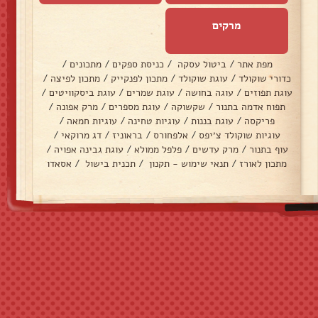
מרקים
מפת אתר
/
ביטול עסקה
/
כניסת ספקים
/
מתכונים
/
כדורי שוקולד
/
עוגת שוקולד
/
מתכון לפנקייק
/
מתכון לפיצה
/
עוגת תפוזים
/
עוגה בחושה
/
עוגת שמרים
/
עוגת ביסקוויטים
/
תפוח אדמה בתנור
/
שקשוקה
/
עוגת מספרים
/
מרק אפונה
/
פריקסה
/
עוגת בננות
/
עוגיות טחינה
/
עוגיות חמאה
/
עוגיות שוקולד צ׳יפס
/
אלפחורס
/
בראוניז
/
דג מרוקאי
/
עוף בתנור
/
מרק עדשים
/
פלפל ממולא
/
עוגת גבינה אפויה
/
מתכון לאורז
/
תנאי שימוש - תקנון
/
תכנית בישול
/
אסאדו