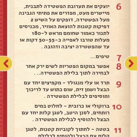
6
יוצקים את תערובת הפשטידה לתבנית,
מיישרים מעט, מפזרים את פתיתי הגבינה
מעל הפשטידה, דופקים על השיש 2
דפיקות קטנות להוצאת האוויר, מכניסים
לתנור כאמור שחומם מראש ל-180
מעלות טורבו לאפייה כ-50-55 דקות או
עד שהפשטידה יציבה וזהובה .
7
טיפים...
8
אפשר במקום הפטריות לשים ירק אחר
לבחירה לתוך בלילת הפשטידה.. .
9
תרד או עלי מנגולד - מקפיצים יחד עם
הבצל ושמן זית, שום כתוש עד לריכוך
ומוסיפים לבלילת הפשטידה .
10
ברוקולי או כרובית - לחלוט במים
רותחים, לסנן היטב, לטגן קלות יחד עם
הבצל ולהוסיף לבלילת הפשטידה .
11
בטטה - לחתוך לקוביות קטנות, לטגן
קלות עם הבצל ולהוסיף לבלילת