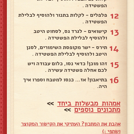
הפשטידה .
12
פלפלים - לקלות בתנור ולהוסיף לבלילת
הפשטידה .
13
קישואים - לגרד גס, לסחוט היטב
ולהוסיף לבלילת הפשטידה .
14
תירס - ישר מקופסת השימורים, לסנן
היטב ולהוסיף לבלילת הפשטידה .
15
זהו מוכן! כדאי נסו, כלום עבודה ויש
לכם אחלה פשטידה עשירה .
16
בתיאבון! אז... כנסו למטבח וספרו איך
היה.
אמהות מבשלות ביחד
>>
מתכונים נוספים
>>
אהבת את המתכון? העתיקי את הקישור המקוצר
ושתפי :)