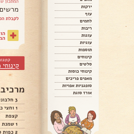
המתכון ש
ירקות
מרשים 
עוף
לקבלת הספ
לחמים
ריבות
הו
עוגות
המת
עוגיות
תוספות
קינוחים
קטגור
סלטים
קינוחי 
קינוחי כוסות
מאפים פריכים
סופגניות אפויות
מרכיבי
אורז סוגת
3 חלבונים גודל לארג
1 וחצי כוסות סוכר
קצפת
1 שמנת צמחית
2 כפות סוכר