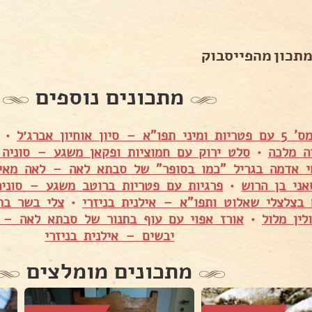
מתכון מהפייסבוק
מתכונים נוספים
יון אוחיון אברג׳ל
•
ה מלכה
•
סלט ירוק עם חמוציות ופקאן משגע – סוניה 
י אדמה בגריל "כמו בסופר" של סבתא לאה – לאה מאי
ני בן הרוש
•
פרגיות עם פטריות ברוטב משגע – סוניה
 בצלצלי שאלוט ותפו"א – אילנית בניזרי
•
צלי בשר בת
לין מלול
•
אורז אפוי עם עוף בתנור של סבתא לאה – 
יבשים – אילנית בניזרי
מתכונים מומלצים