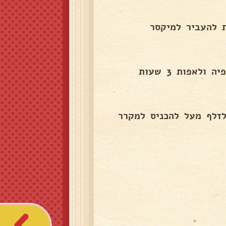
 סוכר ולהמיס על בן מרי בערך 5 דקות להעביר למיקסר
להכיס את המרנג לשקית זילוף ולזלף בתבנית על נייר אפיה ולאפות 3 שעות
זלף מעל להכניס למקרר