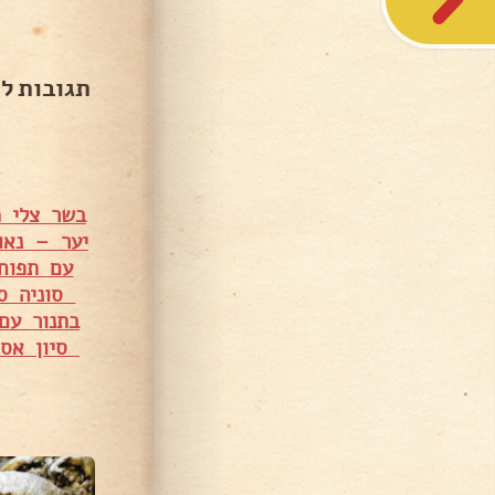
תגובות ל
בשר צלי מס' 5 עם פטריות ומיני תפו"א – ס
יער – נאו
עם תפוח
סוניה סא
בתנור עם
סיון אסו