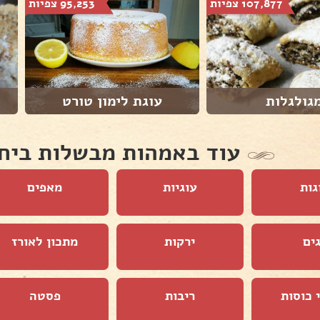
107,877 צפיות
95,253 צפיות
גולגלות
עוגת לימון טורט
עוד באמהות מבשלות ביח
גות
עוגיות
מאפים
ים
ירקות
מתכון לאורז
 כוסות
ריבות
פסטה