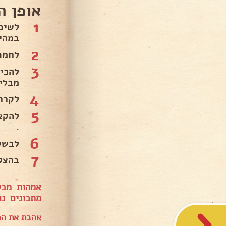
אופן ה
1
במהירו
2
לחמם תנור 
3
מבלי
4
לקרר
5
להקצ
.
6
לבשל
7
בהצל
אמהות מבש
מתכונים נו
אהבת את המ