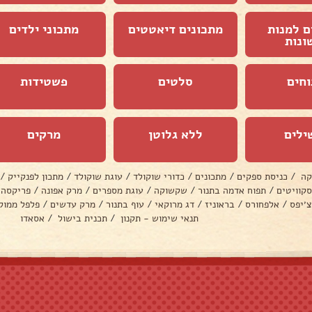
ם למנות
מתכונים דיאטטים
מתכוני ילדים
ונות
וחים
סלטים
פשטידות
ילים
ללא גלוטן
מרקים
קה
/
כניסת ספקים
/
מתכונים
/
כדורי שוקולד
/
עוגת שוקולד
/
מתכון לפנקייק
/
סקוויטים
/
תפוח אדמה בתנור
/
שקשוקה
/
עוגת מספרים
/
מרק אפונה
/
פריקסה
צ׳יפס
/
אלפחורס
/
בראוניז
/
דג מרוקאי
/
עוף בתנור
/
מרק עדשים
/
פלפל ממול
תנאי שימוש - תקנון
/
תכנית בישול
/
אסאדו