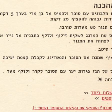
הכנה
לשים חלבונים עם
ת גבוהה להקציף 20 דקות .
80 מעלות טורבו.
 לפתוח את התנור .
 היטב .
יף שמנת עם הסוכר והפטדינג לקבלת קצפת יציבה ל
 על הגז פירות יער עם הסוכר לקרר ולזלף מעל .
חה 💓.
לות ביחד
>>
ספים
>>
תכון? העתיקי את הקישור המקוצר ושתפי :)