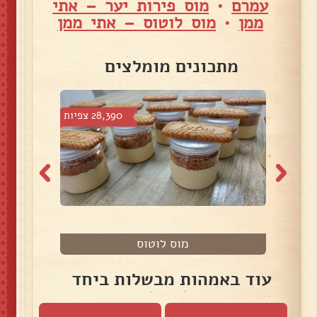
עמרם
•
מוס פירות יער – אתי
ממן
•
מוס לוטוס – אתי ממן
מתכונים מומלצים
צפיות
28,390 צפיות
מוס לוטוס
עוד באמהות מבשלות ביחד