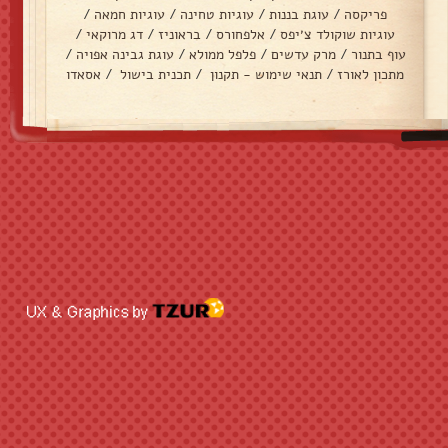
פריקסה
/
עוגת בננות
/
עוגיות טחינה
/
עוגיות חמאה
/
עוגיות שוקולד צ׳יפס
/
אלפחורס
/
בראוניז
/
דג מרוקאי
/
עוף בתנור
/
מרק עדשים
/
פלפל ממולא
/
עוגת גבינה אפויה
/
מתכון לאורז
/
תנאי שימוש - תקנון
/
תכנית בישול
/
אסאדו