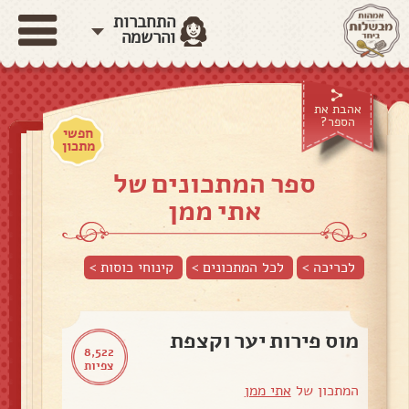
התחברות
והרשמה
אהבת את
הספר?
חפשי
מתכון
ספר המתכונים של
אתי ממן
לכריכה >
לכל המתכונים >
קינוחי כוסות
>
מוס פירות יער וקצפת
8,522
צפיות
המתכון של
אתי ממן