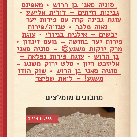
סוניה סאני בן הרוש
•
מאפינס
גבינות וזיתים – דורית אלישע
•
עוגת גבינה קרה עם פירות יער –
נאוה מלכה
•
טנזיה/פירות
יבשים – אילנית בניזרי
•
עוגת
פירות יער בחושה – נועם זיגדון
•
מרק ירקות משגע😍 – סוניה סאני
בן הרוש
•
עוגת פירות נפלאה –
אליזבט חיון
•
סלט ירוק משגע –
סוניה סאני בן הרוש
•
שוק הודו
משגע! – ליאת שפיצר
מתכונים מומלצים
פיות
18,353 צפיות