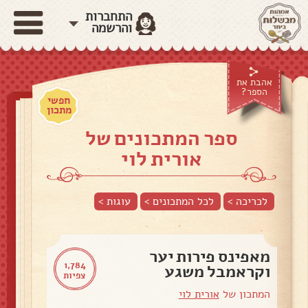
התחברות
והרשמה
אהבת את
הספר?
חפשי
מתכון
ספר המתכונים של
אורית לוי
לכריכה >
לכל המתכונים >
עוגות
>
מאפינס פירות יער
1,784
וקראמבל משגע
צפיות
המתכון של
אורית לוי