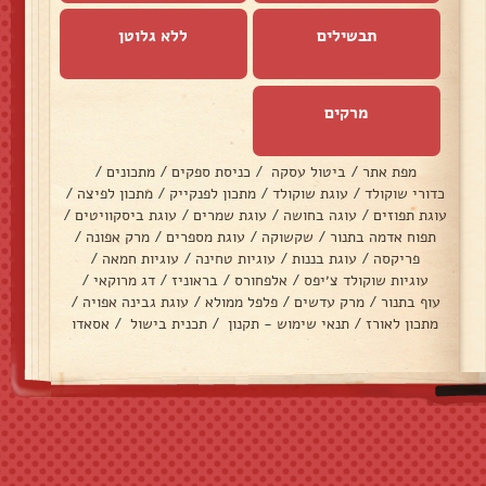
תבשילים
ללא גלוטן
מרקים
מפת אתר
/
ביטול עסקה
/
כניסת ספקים
/
מתכונים
/
כדורי שוקולד
/
עוגת שוקולד
/
מתכון לפנקייק
/
מתכון לפיצה
/
עוגת תפוזים
/
עוגה בחושה
/
עוגת שמרים
/
עוגת ביסקוויטים
/
תפוח אדמה בתנור
/
שקשוקה
/
עוגת מספרים
/
מרק אפונה
/
פריקסה
/
עוגת בננות
/
עוגיות טחינה
/
עוגיות חמאה
/
עוגיות שוקולד צ׳יפס
/
אלפחורס
/
בראוניז
/
דג מרוקאי
/
עוף בתנור
/
מרק עדשים
/
פלפל ממולא
/
עוגת גבינה אפויה
/
מתכון לאורז
/
תנאי שימוש - תקנון
/
תכנית בישול
/
אסאדו