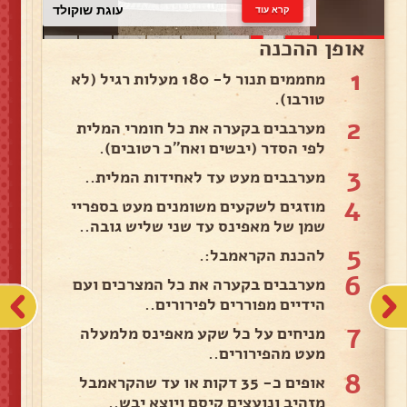
עוגת שוקולד
קרא עוד
אופן ההכנה
1
מחממים תנור ל- 180 מעלות רגיל (לא
טורבו).
2
מערבבים בקערה את כל חומרי המלית
לפי הסדר (יבשים ואח''כ רטובים).
3
מערבבים מעט עד לאחידות המלית..
4
מוזגים לשקעים משומנים מעט בספריי
שמן של מאפינס עד שני שליש גובה..
5
להכנת הקראמבל:.
6
מערבבים בקערה את כל המצרכים ועם
הידיים מפוררים לפירורים..
7
מניחים על כל שקע מאפינס מלמעלה
מעט מהפירורים..
8
אופים כ- 35 דקות או עד שהקראמבל
מזהיב ונועצים קיסם ויוצא יבש..