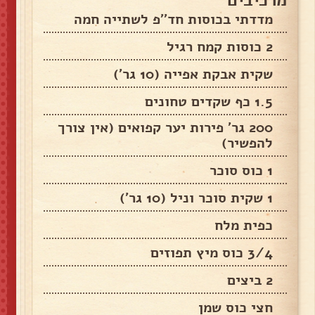
מדדתי בכוסות חד''פ לשתייה חמה
2 כוסות קמח רגיל
שקית אבקת אפייה (10 גר')
1.5 כף שקדים טחונים
200 גר' פירות יער קפואים (אין צורך
להפשיר)
1 כוס סוכר
1 שקית סוכר וניל (10 גר')
כפית מלח
3/4 כוס מיץ תפוזים
2 ביצים
חצי כוס שמן