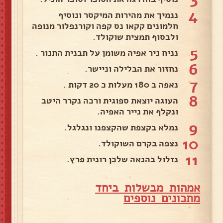
4
ננמיך את מהירות המיקסר ונוסיף
חלמונים קקאו נס קפה וקורנפלור מנופה
ולבסוף תמצית שוקולד.
5
נניח ניר אפיה משומן על תבנית התנור .
6
נחזור את הבלילה וניישר.
7
נאפה ב 180 מעלות כ 20 דקות .
8
העוגה יוצאת ספוגית ורכה נקרר היטב
ונקלף את נייר האפיה.
9
נמלא בקצפת שהקצפנו ונגלגל.
10
נצפה בקרם השוקולד.
11
נזלול בהנאה שלכן רונית פרץ.
אמהות מבשלות ביחד
מ
תכונים נוספים