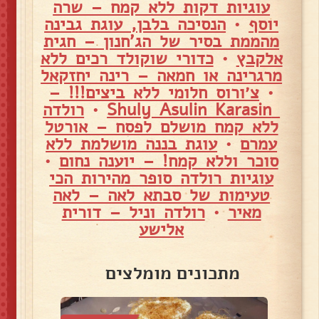
עוגיות דקות ללא קמח – שרה
יוסף
•
הנסיכה בלבן, עוגת גבינה
מהממת בסיר של הג'חנון – חגית
אלקבץ
•
כדורי שוקולד רכים ללא
מרגרינה או חמאה – רינה יחזקאל
•
צ׳ורוס חלומי ללא ביצים!!! –
Shuly Asulin Karasin
•
רולדה
ללא קמח מושלם לפסח – אורטל
עמרם
•
עוגת בננה מושלמת ללא
סוכר וללא קמח! – יוענה נחום
•
עוגיות רולדה סופר מהירות הכי
טעימות של סבתא לאה – לאה
מאיר
•
רולדה וניל – דורית
אלישע
מתכונים מומלצים