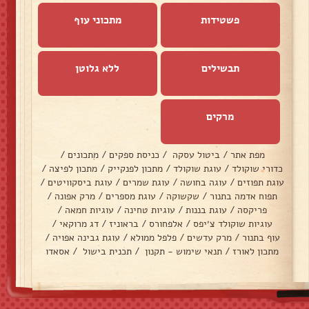
פשטידות
מתכוני עוף
תבשילים
ללא גלוטן
מרקים
מפת אתר
/
ביטול עסקה
/
כניסת ספקים
/
מתכונים
/
כדורי שוקולד
/
עוגת שוקולד
/
מתכון לפנקייק
/
מתכון לפיצה
/
עוגת תפוזים
/
עוגה בחושה
/
עוגת שמרים
/
עוגת ביסקוויטים
/
תפוח אדמה בתנור
/
שקשוקה
/
עוגת מספרים
/
מרק אפונה
/
פריקסה
/
עוגת בננות
/
עוגיות טחינה
/
עוגיות חמאה
/
עוגיות שוקולד צ׳יפס
/
אלפחורס
/
בראוניז
/
דג מרוקאי
/
עוף בתנור
/
מרק עדשים
/
פלפל ממולא
/
עוגת גבינה אפויה
/
מתכון לאורז
/
תנאי שימוש - תקנון
/
תכנית בישול
/
אסאדו