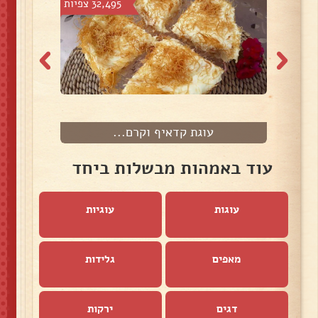
פיות
32,495 צפיות
עוגת קדאיף וקרם...
ע
עוד באמהות מבשלות ביחד
עוגות
עוגיות
מאפים
גלידות
דגים
ירקות