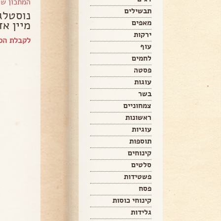
המתכון ש
תבשילים
נוסטלג
מיין אד
מאפים
ירקות
לקבלת הס
עוף
לחמים
פסטה
עוגות
בשר
צמחוניים
ראשונות
עוגיות
תוספות
קינוחים
סלטים
פשטידות
פסח
קינוחי כוסות
גלידות