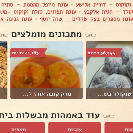
וקוקוס – דורית אלישע
•
עוגת מייפל מהממת – סוניה 
ולד – חגית אלקבץ
•
עוגת תפוזים, סולת וקוקוס -מש
וגת מספרים בצק שקדים – שרה יוסף
•
עוגת גבינה אפ
מתכונים מומלצים
36,244 צפיות
41,183 צפיות
שוקולד כש...
מרק קובה אורז ל...
עוד באמהות מבשלות ביח
גות
עוגיות
מאפים