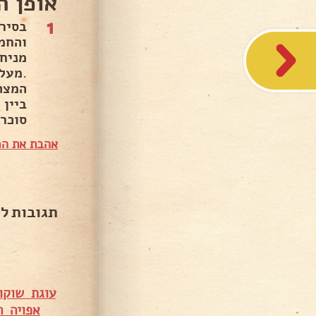
אופן ה
1
בסיר
והחמ
.מעל
המצה
ביין
סוכרי
אהבת את המ
תגובות ל
עוגת שוקו
אפויה ה