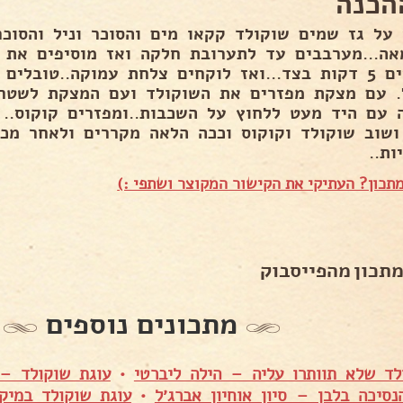
הכנה
 על גז שמים שוקולד קקאו מים והסוכר וניל והסוכר
אה...מערבבים עד לתערובת חלקה ואז מוסיפים את ה
מניחים 5 דקות בצד...ואז לוקחים צלחת עמוקה..טובל
. עם מצקת מפזרים את השוקולד ועם המצקת לשטח
 עם היד מעט ללחוץ על השכבות..ומפזרים קוקוס.. 
 ושוב שוקולד וקוקוס וככה הלאה מקררים ולאחר מכן
ות..
תכון? העתיקי את הקישור המקוצר ושתפי :)
מתכון מהפייסבוק
מתכונים נוספים
לד שלא תוותרו עליה – הילה ליברטי
•
עוגת שוקולד – 
נסיכה בלבן – סיון אוחיון אברג׳ל
•
עוגת שוקולד במיק