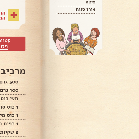
פיצה
אורז סוגת
הו
המת
קטגור
פסח
מרכיבי
300 גרם שוקולד ( צמקאו)
100 גרם חמאה
חצי כוס 
1 כוס סוכר
1 כוס מים רותחים
1 כפית רום
2 שקיות סוכר וניל