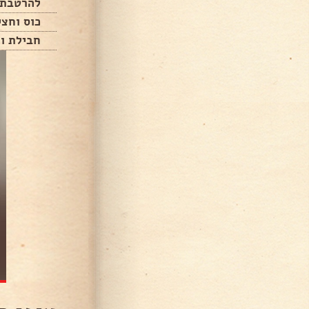
להרטבת 
כוס וחצי
חבילת וח