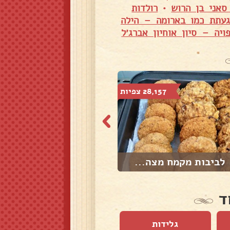
סאני בן הרוש
•
רולדות
געתת כמו בארומה – הילה
ויה – סיון אוחיון אברג׳ל
28,157 צפיות
27,624 צפיות
לביבות מקמח מצה...
עוגת קוקוס ושוק...
ד
גלידות