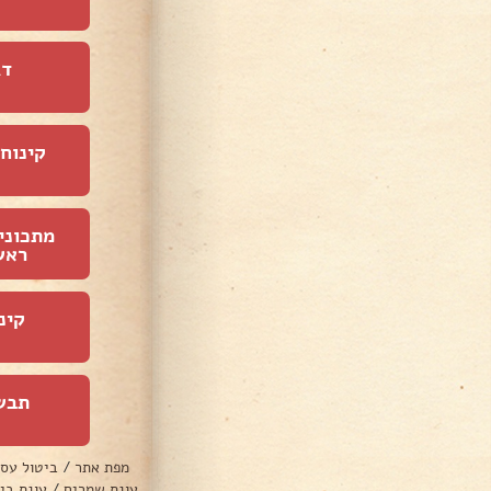
דג
קינוחי
מתכוני
ראש
קינ
תבש
מפת אתר
/
ביטול עס
עוגת שמרים
/
עוגת בי