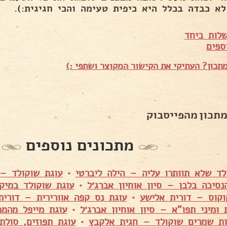
לא כבדה בכלל היא כיפית טעימה והכי חגיגית:).
לות ביחד
ספים
תכון? העתיקי את הקישור המקוצר ושתפי :)
מתכון מהפייסבוק
מתכונים נוספים
לד שלא תוותרו עליה – הילה ליברטי
•
עוגת שוקולד – 
נסיכה בלבן – סיון אוחיון אברג׳ל
•
עוגת שוקולד במיק
וקוס – דורית אלישע
•
עוגת נס קפה אוורירית – דורית
 ומיני תפו"א – סיון אוחיון אברג׳ל
•
עוגת מייפל מהממ
ות שמרים שוקולד – חגית אלקבץ
•
עוגת תפוזים, סולת