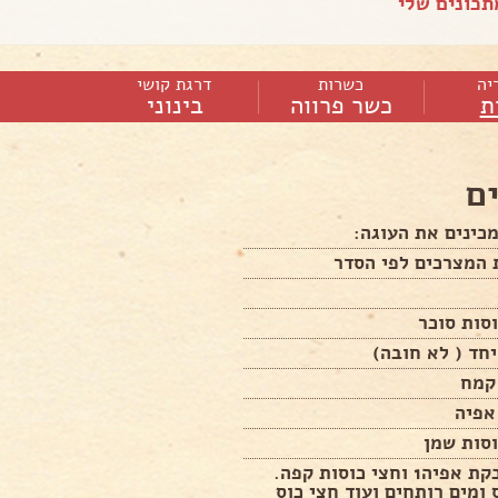
כונים שלי
יה
כשרות
דרגת קושי
ת
כשר פרווה
בינוני
ם
כינים את העוגה:
 המצרכים לפי הסדר
חד ( לא חובה)
עוד 2 אבקת אפיה1 וחצי כוסות קפה.
 ומים רותחים ועוד חצי כוס