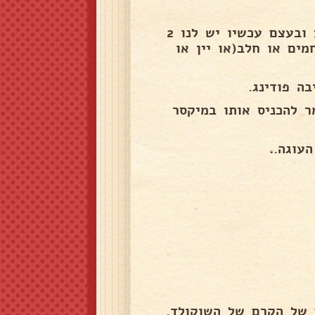
שלב ב:עם סכין גדולה וארוכה חותכים את העוגה באמצע ובעצם עכשיו יש לנו 2
ים או חלב(או יין או
ה פודינג.
ר להכניס אותו במיקסר
עוגה..
 של הקרם של השוקולד.