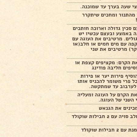
י שעה בערך עד שמוכנה.
 מהתנור ומחכים שיתקרר
 סכין גדולה וארוכה חותכים
ה באמצע ובעצם עכשיו יש
2 עיגולים. מרטיבים את העוגה עם
פה עם מים חמים או חלב(או
יקר) מרטיבים את שני
ת הקרם: מקציפים קצפת או
יפים חליבה פודינג
סיף פירות יער או פירות
ל פרי משומר להכניס אותו
לערבוב עד שמתקשה.
את הקרם על העוגה ומעליה
השני של העוגה.
כינים את הגנאש
פרווה: חלב סויה עם 2 חבילות שוקולד
חלבי: שמנת עם 2 חבילות שוקולד