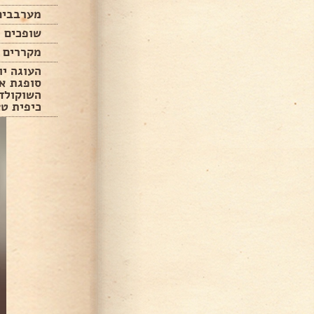
מערבבים
שופכים מ
מקררים 
העוגה י
סופגת א
השוקולד.
כיפית טע