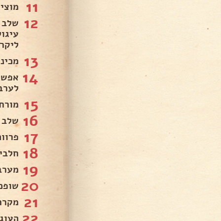
11
מוצי
12
עיגו
ליקר
13
מכינ
14
אפשר
לערב
15
מורח
16
שלב 
17
פרווה: חל
18
חלבי: שמנת
19
מערב
20
שופכ
21
מקרר
22
העוג