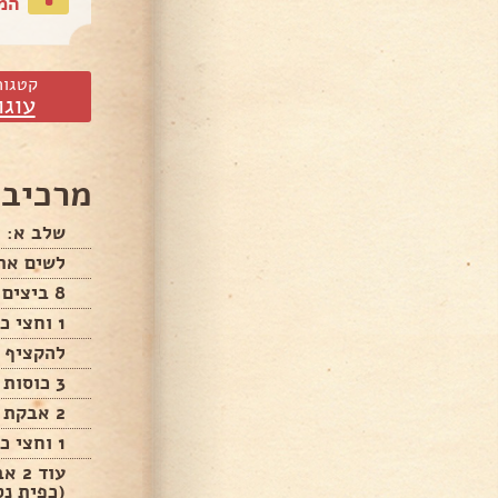
המת
קטגור
עוגו
מרכיבי
שלב א: מ
לשים את
8 ביצים
1 וחצי כוסות סוכר
להקציף י
3 כוסות קמח
2 אבקת אפיה
1 וחצי כוסות שמן
(כפית נס