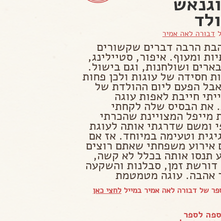
וגנאש
לד
ל
דבורה לאה אמיר
הבת הרבה דברים שקשורים
ות ומעוף. איפור, סטיילינג,
בארים ושולחנות, וגם בישול.
ות חסידה של עוגות ולכן פחות
אבל הפעם ליום ההולדת של
יתי חייבת לאפות עוגה
. את הבסיס שלה לקחתי
 מייפל המצויינת שהכרתי
 ומשם שדרגתי אותה לעוגת
יגית וטעימה במיוחד. אז אם
 אירוע משפחתי שאתם רוצים
 תנסו אותה בכלל לא קשה,
 דורשת זמן, סבלנות והשקעה
 אהבה. עוגה מטמטמת
ר של דבורה לאה אמיר במייל
לחצי כאן
ספה לספר