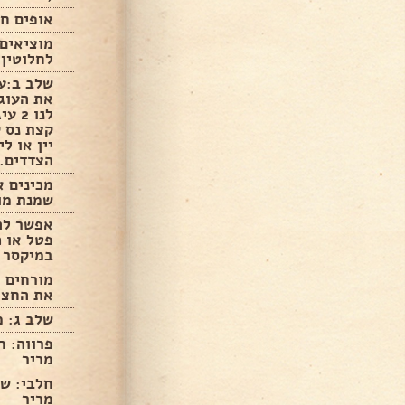
אופים חצ
מוציאים
לחלוטין!
שלב ב:עם
את העוג
לנו 
קצת נס ק
יין או ל
הצדדים.
מכינים א
שמנת מוס
אפשר להו
פטל או כ
במיקסר 
מורחים 
את החצי 
שלב ג: מ
מריר
מריר