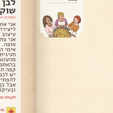
לבן 
שוקו
המתכון ש
אני או
ליצירתי
עיצוב 
אני פח
אופה. 
אימי הי
חגיגית
מהעוגת
בהאמפי
קפה חג
יש לכם
להפתיע
אבל כן
ובעיקר
לקבלת הספ
הו