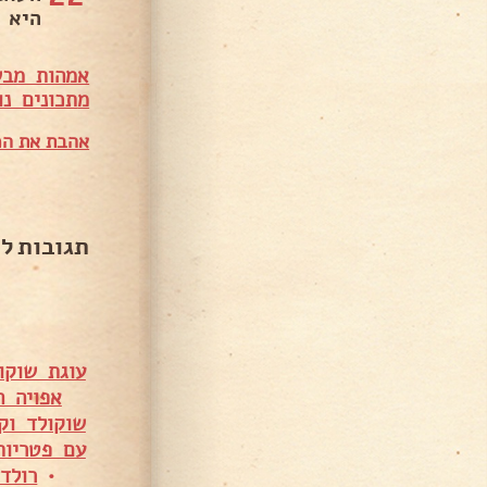
היא 
אמהות מבש
מ
תכונים נו
אהבת את המ
תגובות ל
עוגת שוקו
אפויה ה
שוקולד וק
עם פטריות
•
רולד