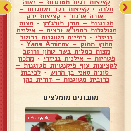
קציצות דגים מטוגנות – נאוה
מלכה
•
קציצות בקר מטוגנות –
אורה ארגוב
•
קציצות ירק
מטוגנות – מורן תורג׳מן
•
מצות
מגולגלות בתפו"א ובצים – אילנית
בניזרי
•
כנפיים מטוגנות ברוטב
חמוץ מתוק – Yana Aminov
•
מצות במלית בשר טחון ורוטב
פטריות – אילנית בניזרי
•
מתכון
לקציצות עוף פיקנטיות מטוגנות –
סוניה סאני בן הרוש
•
לביבות
כרובית מטוגנות – דורית כהן
מתכונים מומלצים
צפיות
19,063 צפיות