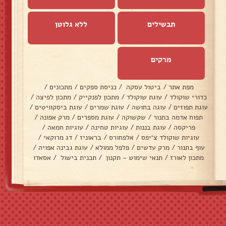
תבשילים
ללא גלוטן
מרקים
מפת אתר
/
ביטול עסקה
/
כניסת ספקים
/
מתכונים
/
כדורי שוקולד
/
עוגת שוקולד
/
מתכון לפנקייק
/
מתכון לפיצה
/
עוגת תפוזים
/
עוגה בחושה
/
עוגת שמרים
/
עוגת ביסקוויטים
/
תפוח אדמה בתנור
/
שקשוקה
/
עוגת מספרים
/
מרק אפונה
/
פריקסה
/
עוגת בננות
/
עוגיות טחינה
/
עוגיות חמאה
/
עוגיות שוקולד צ׳יפס
/
אלפחורס
/
בראוניז
/
דג מרוקאי
/
עוף בתנור
/
מרק עדשים
/
פלפל ממולא
/
עוגת גבינה אפויה
/
מתכון לאורז
/
תנאי שימוש - תקנון
/
תכנית בישול
/
אסאדו