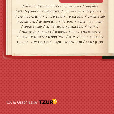
מפת אתר
/
ביטול עסקה
/
כניסת ספקים
/
מתכונים
/
כדורי שוקולד
/
עוגת שוקולד
/
מתכון לפנקייק
/
מתכון לפיצה
/
עוגת תפוזים
/
עוגה בחושה
/
עוגת שמרים
/
עוגת ביסקוויטים
/
תפוח אדמה בתנור
/
שקשוקה
/
עוגת מספרים
/
מרק אפונה
/
פריקסה
/
עוגת בננות
/
עוגיות טחינה
/
עוגיות חמאה
/
עוגיות שוקולד צ׳יפס
/
אלפחורס
/
בראוניז
/
דג מרוקאי
/
עוף בתנור
/
מרק עדשים
/
פלפל ממולא
/
עוגת גבינה אפויה
/
מתכון לאורז
/
תנאי שימוש - תקנון
/
תכנית בישול
/
אסאדו