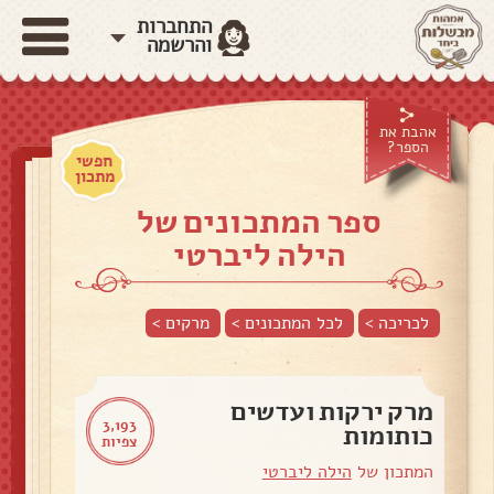
התחברות
והרשמה
אהבת את
הספר?
חפשי
מתכון
ספר המתכונים של
הילה ליברטי
לכריכה >
לכל המתכונים >
מרקים
>
מרק ירקות ועדשים
3,193
כותומות
צפיות
המתכון של
הילה ליברטי