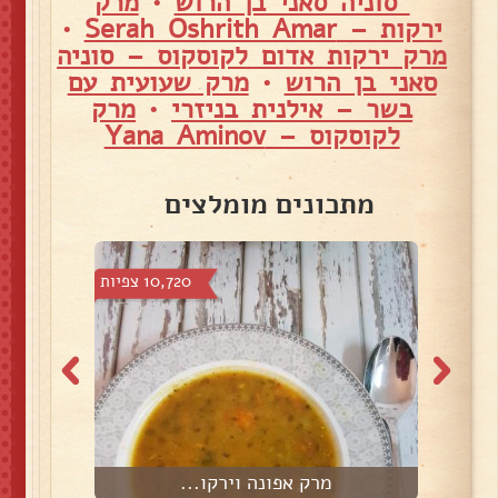
סוניה סאני בן הרוש
•
מרק
ירקות – Serah Oshrith Amar
•
מרק ירקות אדום לקוסקוס – סוניה
סאני בן הרוש
•
מרק שעועית עם
בשר – אילנית בניזרי
•
מרק
לקוסקוס – Yana Aminov
מתכונים מומלצים
צפיות
10,720 צפיות
מרק אפונה וירקו...
מ