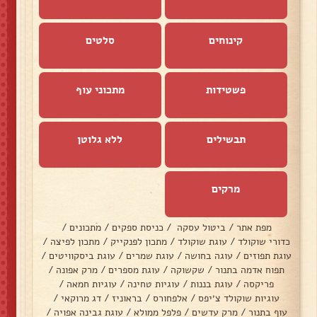
קינוחים
סלטים
פשטידות
מתכוני עוף
תבשילים
ללא גלוטן
מרקים
מפת אתר
/
ביטול עסקה
/
כניסת ספקים
/
מתכונים
/
כדורי שוקולד
/
עוגת שוקולד
/
מתכון לפנקייק
/
מתכון לפיצה
/
עוגת תפוזים
/
עוגה בחושה
/
עוגת שמרים
/
עוגת ביסקוויטים
/
תפוח אדמה בתנור
/
שקשוקה
/
עוגת מספרים
/
מרק אפונה
/
פריקסה
/
עוגת בננות
/
עוגיות טחינה
/
עוגיות חמאה
/
עוגיות שוקולד צ׳יפס
/
אלפחורס
/
בראוניז
/
דג מרוקאי
/
עוף בתנור
/
מרק עדשים
/
פלפל ממולא
/
עוגת גבינה אפויה
/