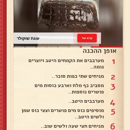
עוגת שוקולד
קרא עוד
אופן ההכנה
1
מערבבים את הקמחים היטב ויוצרים
גומה..
2
מניחים שתי כפות סוכר..
3
מסביב כף מלח וארבע כוסות מים
פושרים נוספות..
4
מערבבים היטב..
5
מוסיפים כוס מים פושרים וצצי כוס שמן
ולשים היטב..
6
מניחים חצי שעה ולשים שוב..