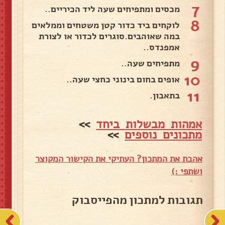
7
מכסים ומתפיחים שעה ליד הכיריים..
8
לוקחים ביד כדור קטן משטחים וממלאים
במה שאוהבים.סוגרים לכדור או לצורת
אמפנדס..
9
מתפיחים שעה..
10
אופים בחום בינוני כחצי שעה..
11
בתאבון.
אמהות מבשלות ביחד
>>
מתכונים נוספים
>>
אהבת את המתכון? העתיקי את הקישור המקוצר
ושתפי :)
תגובות למתכון מהפייסבוק