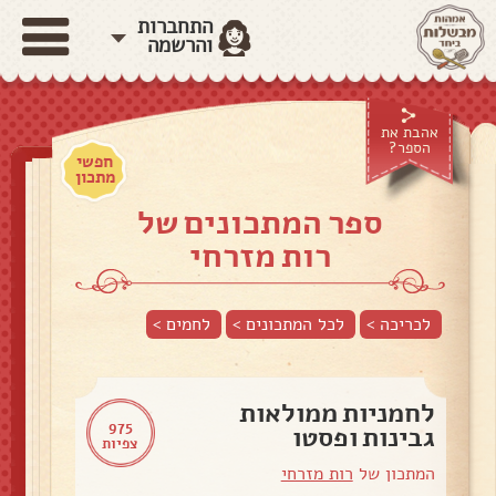
התחברות
והרשמה
אהבת את
הספר?
חפשי
מתכון
ספר המתכונים של
רות מזרחי
לכריכה >
לכל המתכונים >
לחמים
>
לחמניות ממולאות
975
גבינות ופסטו
צפיות
המתכון של
רות מזרחי