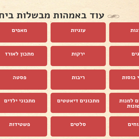
עוד באמהות מבשלות ביח
גות
עוגיות
מאפים
ים
ירקות
מתכון לאורז
 כוסות
ריבות
פסטה
ם למנות
מתכונים דיאטטים
מתכוני ילדים
ונות
וחים
סלטים
פשטידות