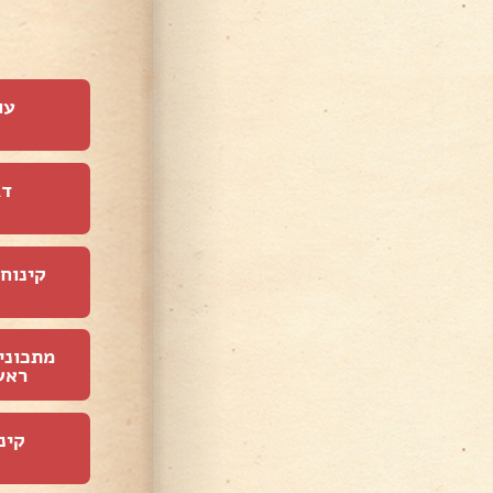
עו
דג
קינוחי
מתכוני
ראש
קינ