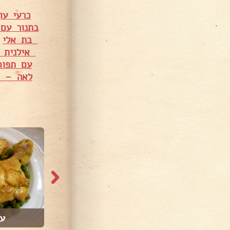
כרעי עו
בתנור עם
בת אלי
•
אילנית ב
עם תפוח
לאה – ל
68,811 צפיות
102,954 צפיות
לאת
חזה עוף ממולא ו...
עו