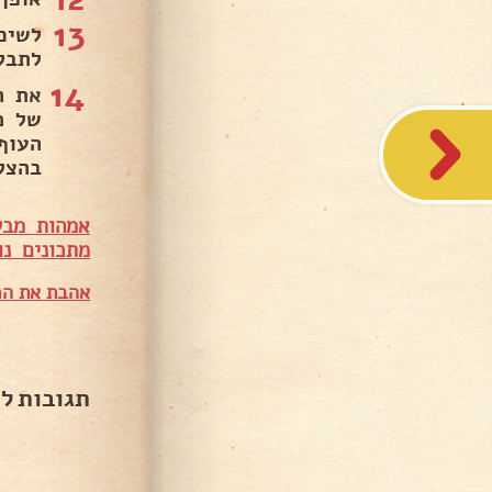
13
לתבל ע
14
בהצלח
אמהות מבש
מתכונים נו
אהבת את המ
תגובות ל