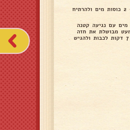
לשים בסיר את התפוחי האדמה חתוכים עם השמן להוסיף 2 כוסות מים ולהרתיח
ליצרוב במחבט עם 2 כפות שמן ו1/2 כוס מים עם נגיעה קטנה
 שכימעט מבושלת את חזה
העוף להשקות במעט רוטב מעל שישאר עסיסי ורך לעוד 7 דקות לכבות ולהגיש