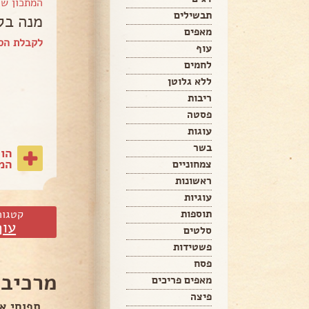
המתכון ש
תבשילים
מנה בק
מאפים
לקבלת הספ
עוף
לחמים
ללא גלוטן
ריבות
פסטה
עוגות
בשר
הו
המת
צמחוניים
ראשונות
עוגיות
קטגור
תוספות
עוף
סלטים
פשטידות
פסח
מרכיבי
מאפים פריכים
פיצה
תפוחי א