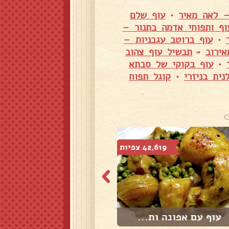
– לאה מאיר
•
עוף שלם
וף ותפוחי אדמה בתנור –
•
עוף ברוטב עגבניות –
ירוב
•
תבשיל עוף צהוב
•
עוף בקוקי של סבתא
ית בניזרי
•
קוגל תפוח
42,619 צפיות
49,965 צפיות
עוף עם אפונה ות...
עוף עם ספגטי בס...