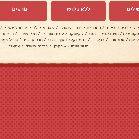
ילים
ללא גלוטן
מרקים
קה
/
כניסת ספקים
/
מתכונים
/
כדורי שוקולד
/
עוגת שוקולד
/
מתכון לפנקייק
/
סקוויטים
/
תפוח אדמה בתנור
/
שקשוקה
/
עוגת מספרים
/
מרק אפונה
/
פריקסה
צ׳יפס
/
אלפחורס
/
בראוניז
/
דג מרוקאי
/
עוף בתנור
/
מרק עדשים
/
פלפל ממול
תנאי שימוש - תקנון
/
תכנית בישול
/
אסאדו