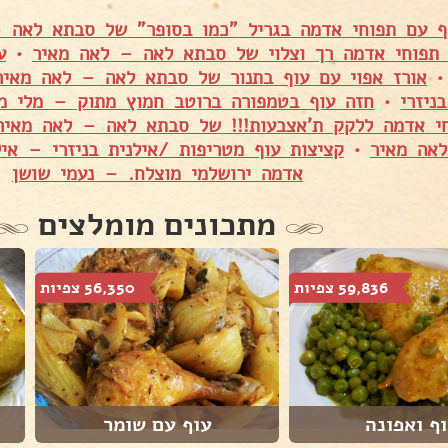
ף עם תפוחי אדמה בגריל "כמו בסופר" של סבתא לאה 
 תפוחי אדמה רך וצלוי של סבתא לאה – לאה מאיר
•
ע
אורז אפוי עם עוף בתנור של סבתא לאה – לאה מאיר
ניזרי
•
חזה עוף בטמפורה ברוטב חמוץ מתוק – מלי מא
י אדמה ללקק ת'אצבעות!!! של סבתא לאה – לאה מאיר
אה מאיר
•
קציצות עוף מטריפות /אילנית בניזרי – אילנ
אדמה ירושלמי מוצלח. – נעמי שושן
מתכונים מומלצים
59,836 צפיות
56,350 צפיות
ף ואפונה
עוף עם שומר