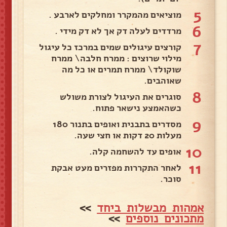
5
מוציאים מהמקרר ומחלקים לארבע .
6
מרדדים לעלה דק אך לא דק מידי .
7
קורצים עיגולים שמים במרכז כל עיגול
מילוי שרוצים : ממרח חלבה\ ממרח
שוקולד\ ממרח תמרים או כל מה
שאוהבים.
8
סוגרים את העיגול לצורת משולש
כשהאמצע נישאר פתוח.
9
מסדרים בתבנית ואופים בתנור 180
מעלות 20 דקות או חצי שעה.
10
אופים עד להשחמה קלה.
11
לאחר התקררות מפזרים מעט אבקת
סוכר.
אמהות מבשלות ביחד
>>
מתכונים נוספים
>>