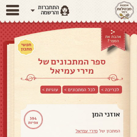
התחברות
והרשמה
אהבת את
הספר?
חפשי
מתכון
ספר המתכונים של
מירי עמיאל
לכריכה >
לכל המתכונים >
עוגיות
>
אוזני המן
394
צפיות
המתכון של
מירי עמיאל