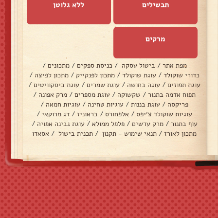
תבשילים
ללא גלוטן
מרקים
מפת אתר
/
ביטול עסקה
/
כניסת ספקים
/
מתכונים
/
כדורי שוקולד
/
עוגת שוקולד
/
מתכון לפנקייק
/
מתכון לפיצה
/
עוגת תפוזים
/
עוגה בחושה
/
עוגת שמרים
/
עוגת ביסקוויטים
/
תפוח אדמה בתנור
/
שקשוקה
/
עוגת מספרים
/
מרק אפונה
/
פריקסה
/
עוגת בננות
/
עוגיות טחינה
/
עוגיות חמאה
/
עוגיות שוקולד צ׳יפס
/
אלפחורס
/
בראוניז
/
דג מרוקאי
/
עוף בתנור
/
מרק עדשים
/
פלפל ממולא
/
עוגת גבינה אפויה
/
מתכון לאורז
/
תנאי שימוש - תקנון
/
תכנית בישול
/
אסאדו