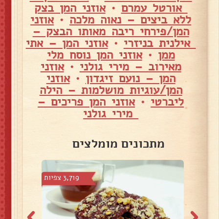
אורטל עמרם
•
אוזני המן בצק
ללא ביצים – נאוה מלכה
•
אוזני
המן/פירחי ריבה מאותו הבצק –
אילנית בניזרי
•
אוזני המן – אתי
ממן
•
אוזני המן נוסח מלי
מאירוב – מירי גולני
•
אוזני
המן – נועם זיגדון
•
אוזני
המן/עוגיות מושלמות – הילה
ליברטי
•
אוזני המן פריכים –
מירי גולני
מתכונים מומלצים
צפיות
3,719 צפיות