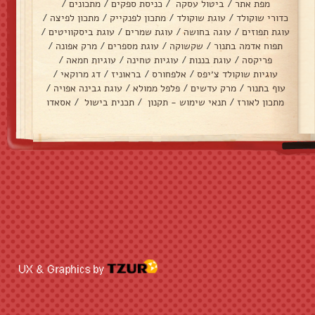
מפת אתר
/
ביטול עסקה
/
כניסת ספקים
/
מתכונים
/
כדורי שוקולד
/
עוגת שוקולד
/
מתכון לפנקייק
/
מתכון לפיצה
/
עוגת תפוזים
/
עוגה בחושה
/
עוגת שמרים
/
עוגת ביסקוויטים
/
תפוח אדמה בתנור
/
שקשוקה
/
עוגת מספרים
/
מרק אפונה
/
פריקסה
/
עוגת בננות
/
עוגיות טחינה
/
עוגיות חמאה
/
עוגיות שוקולד צ׳יפס
/
אלפחורס
/
בראוניז
/
דג מרוקאי
/
עוף בתנור
/
מרק עדשים
/
פלפל ממולא
/
עוגת גבינה אפויה
/
מתכון לאורז
/
תנאי שימוש - תקנון
/
תכנית בישול
/
אסאדו