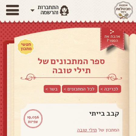
התחברות
והרשמה
אהבת את
הספר?
חפשי
מתכון
ספר המתכונים של
תילי טובה
לכריכה >
לכל המתכונים >
בשר
>
קבב בייתי
19,056
צפיות
המתכון של
תילי טובה