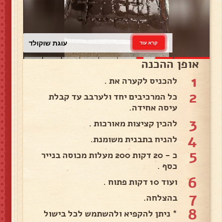
עוגת שוקולד
קרא עוד
אופן ההכנה
1
להכניס לקערה את .
2
כל המרכיבים יחד ולערבב עד קבלת
עיסה אחידה.
3
להכין קציצות מאורכות .
4
להניח בתבנית משומנת.
5
כ - 20 דקות 200 מעלות מכוסה בנייר
כסף .
6
ועוד 10 דקות פתוח .
7
בהצלחה.
8
* ניתן להקפיא ולהשתמש לכל בישול