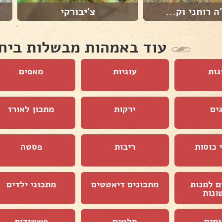
ה רוחני וק...
צ'יבורקי
עוד באמהות מבשלות ביח
גות
עוגיות
מאפים
ים
ירקות
מתכון לאורז
 כוסות
ריבות
פסטה
ם למנות
מתכונים דיאטטים
מתכוני ילדים
ונות
וחים
סלטים
פשטידות