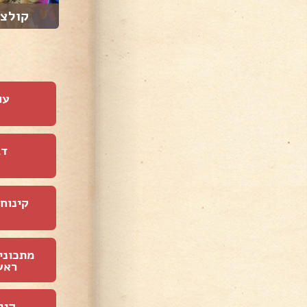
גוז'גיז'דה בוכר...
קולצ׳
עו
דג
קינוחי
מתכוני
ראש
קינ