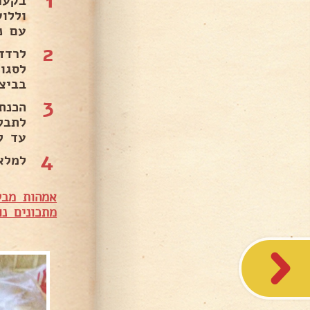
1
בקער
עם ני
2
לרדד
בביצה
3
לתבל
עד לריכו
4
למלא
אמהות מבש
מתכונים נו