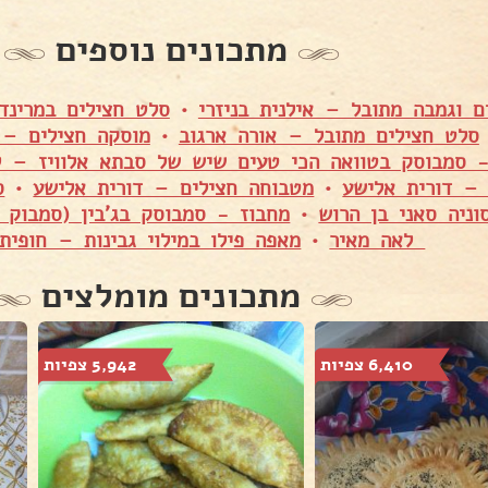
מתכונים נוספים
ם וגמבה מתובל – אילנית בניזרי
•
סלט חצילים במרינד
סלט חצילים מתובל – אורה ארגוב
•
מוסקה חצילים – 
- סמבוסק בטוואה הכי טעים שיש של סבתא אלוויז – ל
 – דורית אלישע
•
מטבוחה חצילים – דורית אלישע
•
ס
וניה סאני בן הרוש
•
מחבוז - סמבוסק בג'בין (סמבוק 
לאה מאיר
•
מאפה פילו במילוי גבינות – חופית
מתכונים מומלצים
6,410 צפיות
5,942 צפיות