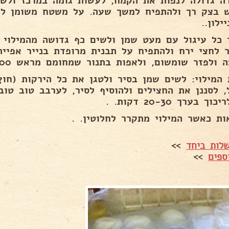
ה גדולה לנפות את הקמח, לעשות גומה במרכז ולש
ילון..
 כל עיגול עם מעט שמן ולשים כף גדושה מהמילוי ו
 ולפזר שומשום, ולאפות בתנור שמחומם מראש 200 עד להזהבה..
, לסננן את החצילים ולהוסיף לסיר, לערבב טוב טוב
ך בערך 20-30 דקות. .
ות כאשר המילוי מתקרר לחלוטין. .
לות ביחד
>>
ספים
>>