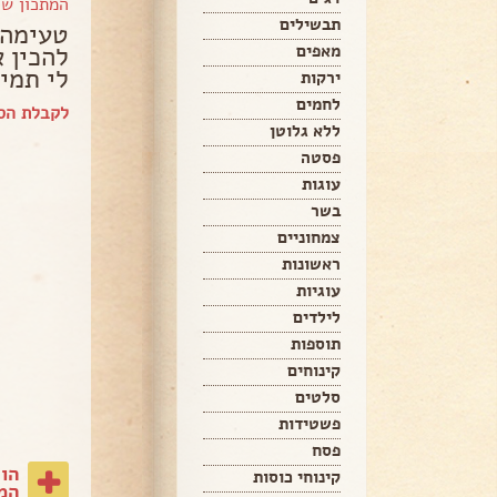
המתכון ש
תבשילים
טעימה 
להכין 
מאפים
לי תמי
ירקות
לחמים
לקבלת הספ
ללא גלוטן
פסטה
עוגות
בשר
צמחוניים
ראשונות
עוגיות
לילדים
תוספות
קינוחים
סלטים
פשטידות
פסח
הו
קינוחי כוסות
המת