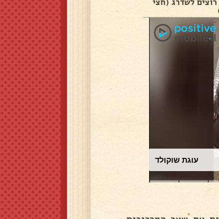
 רוצים לשדרג (חצי
עוגת שוקולד