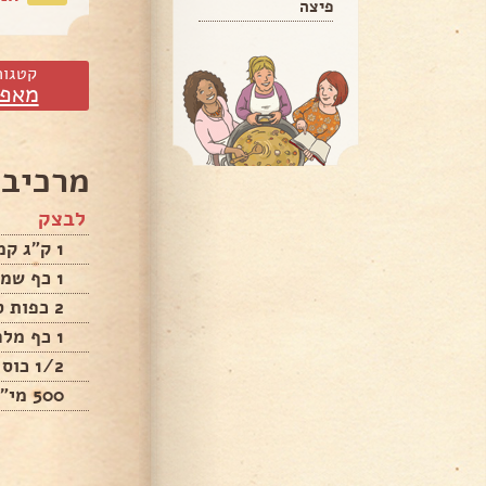
פיצה
קטגור
מאפי
מרכיבי
לבצק
1 ק"ג קמח
1 כף שמרים
2 כפות סוכר
1 כף מלח
1/2 כוס שמן
500 מי"ל מים פושרים