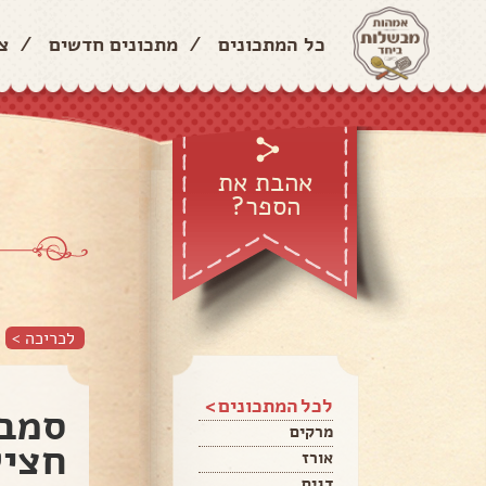
כל המתכונים
/
מתכונים חדשים
/
צ
אהבת את
הספר?
ס
לכריכה >
לכל המתכונים >
סמבו
מרקים
חציל
אורז
דגים