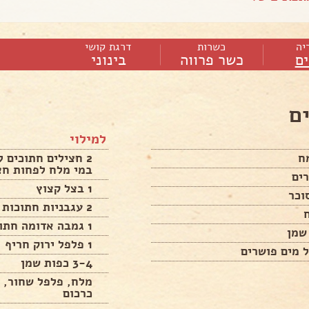
יה
כשרות
דרגת קושי
ם
כשר פרווה
בינוני
ם
למילוי
2 חצילים חתוכים 
במי מלח לפחות חצ
1 בצל קצוץ
2 עגבניות חתוכות לקוביות
1 גמבה אדומה חתוכה לקוביות
1 פלפל ירוק חריף
3-4 כפות שמן
מלח, פלפל שחור, כ
כרכום