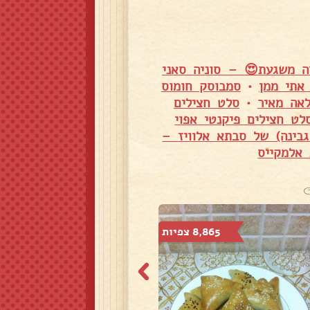
ה משגעת😍 – סוניה סאני
אתי ממן
•
סמבוסק חומוס
אה מאיר
•
סלט חצילים
לט חצילים פיקנטי אפוי
גבינה) של סבתא אלוויז –
 אלמקייס
8,865 צפיות
7,261 צפיות