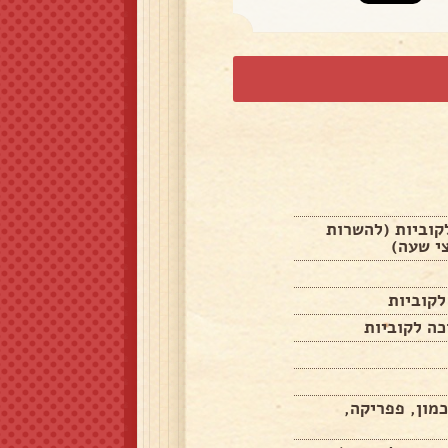
לקוביות (להשרות
י שעה)
מון, פפריקה,