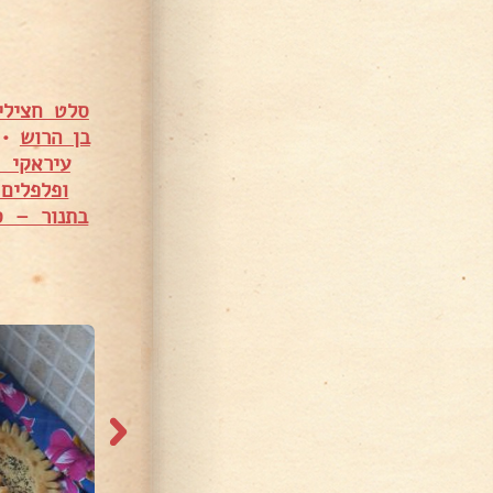
סלט חצילי
בן הרוש
•
עיראקי 
ופלפלים
בתנור – ס
6,554 צפיות
39,535 צפיות