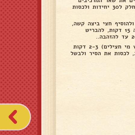
ים את שאר המרכיבים
וללוש בצק רך ולהתפיח למשך שעה. על משטח משומן לחלק ל30 יחידות ולכסות
להוסיף חצי ביצה קשה,
לסגור לחצי ירח ולהתפיח על תבנית מרופדת בנייר אפייה 15 דקות, להבריש
הכנת המילוי: לשים שמן בסיר ולטגן את כל הירקות (חוץ מי חצילים) 2-3 דקות
, לכסות את הסיר ולבשל