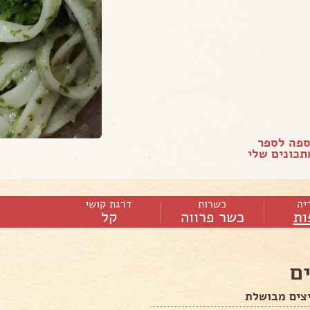
ספה לספר
כונים שלי
יה
כשרות
דרגת קושי
ות
כשר פרווה
קל
ם
צים מבושלת