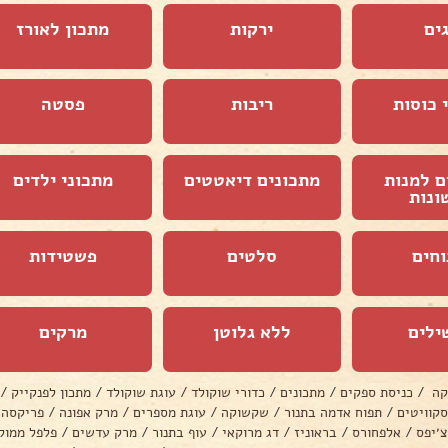
ים
ירקות
מתכון לאורז
 כוסות
ריבות
פסטה
ם למנות
מתכונים דיאטטים
מתכוני ילדים
ונות
וחים
סלטים
פשטידות
ילים
ללא גלוטן
מרקים
קה
/
כניסת ספקים
/
מתכונים
/
כדורי שוקולד
/
עוגת שוקולד
/
מתכון לפנקייק
/
סקוויטים
/
תפוח אדמה בתנור
/
שקשוקה
/
עוגת מספרים
/
מרק אפונה
/
פריקסה
צ׳יפס
/
אלפחורס
/
בראוניז
/
דג מרוקאי
/
עוף בתנור
/
מרק עדשים
/
פלפל ממול