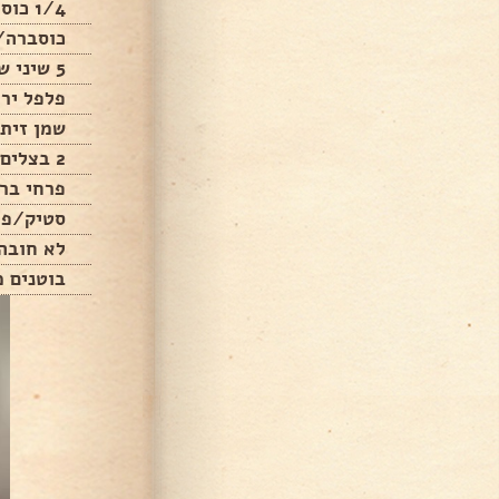
1/4 כוס מי פסטה
כוסברה/
5 שיני שום
פלפל ירו
שמן זית
2 בצלים
פרחי ברו
סטיק/פי
לא חובה
בוטנים מ