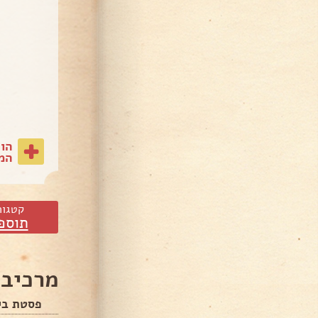
הו
המת
קטגור
תוספ
מרכיבי
פסטת בי