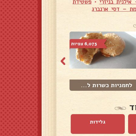
אילנית בניזרי
•
פשטידת
ת – דסי ארנברג
6,075 צפיות
3,841 צפיות
לחמניות כשרות ל...
עוגיות שומשום
ד
גלידות