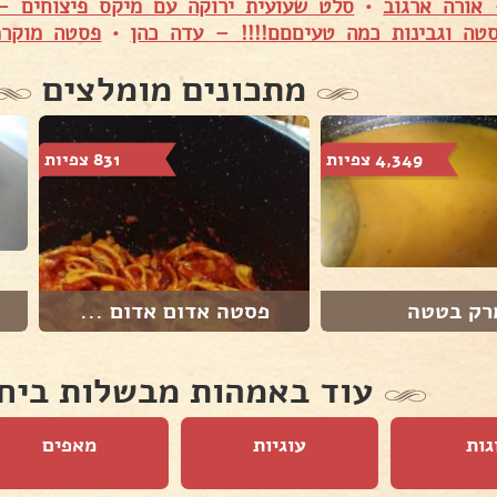
אורה ארגוב
•
סלט שעועית ירוקה עם מיקס פיצוחים – 
טה וגבינות כמה טעיםםם!!!! – עדה כהן
•
פסטה מוקרמ
מתכונים מומלצים
4,349 צפיות
831 צפיות
רק בטטה
פסטה אדום אדום ...
עוד באמהות מבשלות ביח
גות
עוגיות
מאפים