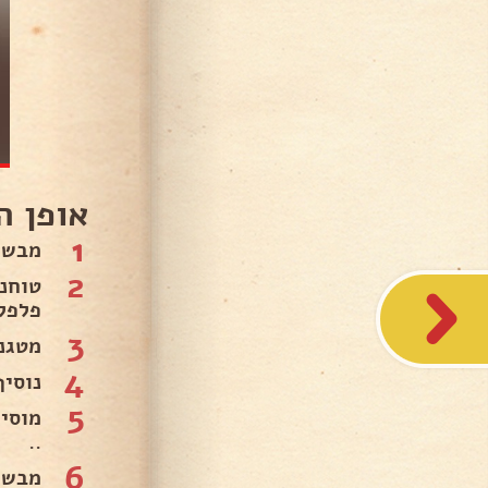
אופן ה
1
מבשלים
2
פלפל 
3
מטגנים 2 בצלים מוסיפי
4
נוסיף
5
..
6
מבשל