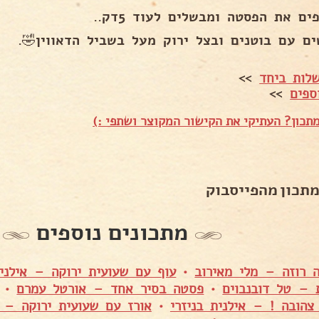
ים את הפסטה ומבשלים לעוד 5דק..
ים עם בוטנים ובצל ירוק מעל בשביל הדאווין🤣.
לות ביחד
>>
ספים
>>
תכון? העתיקי את הקישור המקוצר ושתפי :)
מתכון מהפייסבוק
מתכונים נוספים
 רוזה – מלי מאירוב
•
עוף עם שעועית ירוקה – אילנית
ת – טל דובנבוים
•
פסטה בסיר אחד – אורטל עמרם
•
צהובה ! – אילנית בניזרי
•
אורז עם שעועית ירוקה – 