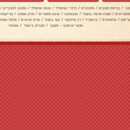
קה
/
כניסת ספקים
/
מתכונים
/
כדורי שוקולד
/
עוגת שוקולד
/
מתכון לפנקייק
/
סקוויטים
/
תפוח אדמה בתנור
/
שקשוקה
/
עוגת מספרים
/
מרק אפונה
/
פריקסה
צ׳יפס
/
אלפחורס
/
בראוניז
/
דג מרוקאי
/
עוף בתנור
/
מרק עדשים
/
פלפל ממול
תנאי שימוש - תקנון
/
תכנית בישול
/
אסאדו