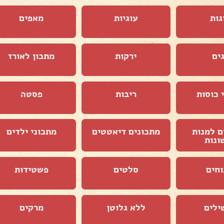
גות
עוגיות
מאפים
ים
ירקות
מתכון לאורז
 כוסות
ריבות
פסטה
ם למנות
מתכונים דיאטטים
מתכוני ילדים
ונות
וחים
סלטים
פשטידות
ילים
ללא גלוטן
מרקים