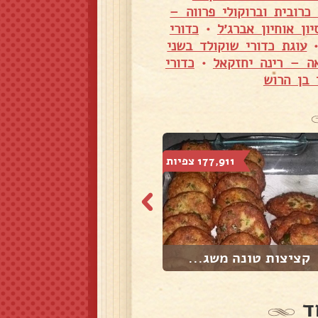
כרובית וברוקולי פרווה –
ן אוחיון אברג׳ל
•
כדורי
עוגת כדורי שוקולד בשני
ה – רינה יחזקאל
•
כדורי
 בן הרוש
177,911 צפיות
45,947 צפיות
קציצות טונה משג...
קציצות כרובית
ד