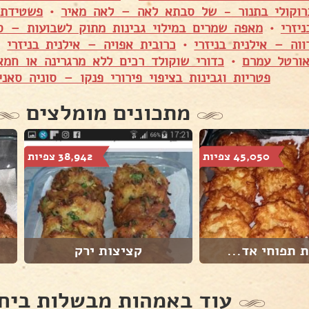
ברוקולי בתנור - של סבתא לאה – לאה מאיר
•
פשטידת 
יזרי
•
מאפה שמרים במילוי גבינות מתוק לשבועות – סיו
וה – אילנית בניזרי
•
כרובית אפויה – אילנית בניזרי
•
ורטל עמרם
•
כדורי שוקולד רכים ללא מרגרינה או חמא
פטריות וגבינות בציפוי פירורי פנקו – סוניה סאני
מתכונים מומלצים
45,050 צפיות
38,942 צפיות
 תפוחי אד...
קציצות ירק
עוד באמהות מבשלות ביח