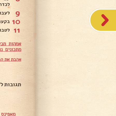
לכדרר
9
לעבוד
10
בקער
11
לטבו
אמהות מבש
מתכונים נו
אהבת את המ
תגובות ל
מאפינס 