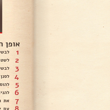
אופן ה
1
לבשל 
2
לשטוף
3
לבשל
4
לסנן
5
להוסי
6
להני
7
את ה
8
עם י