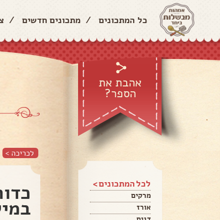
כל המתכונים
/
מתכונים חדשים
/
צ
אהבת את
הספר?
לכריכה >
לכל המתכונים >
כדור
מרקים
במיל
אורז
דגים