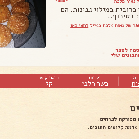
ל
נאוה מלכה
י כרובית במילוי גבינות. הם
 בטירוף..
ר של נאוה מלכה במייל
לחצי כאן
ספה לספר
כונים שלי
יה
כשרות
דרגת קושי
ות
כשר חלבי
קל
ם