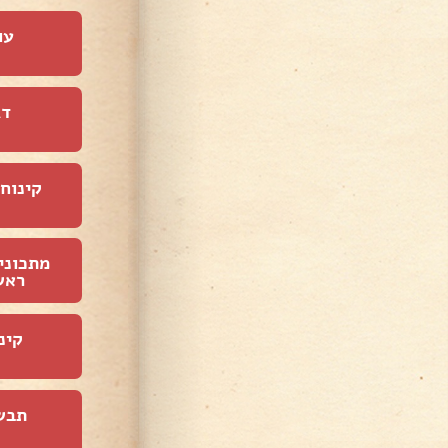
עו
דג
קינוחי
מתכוני
ראש
קינ
תבש