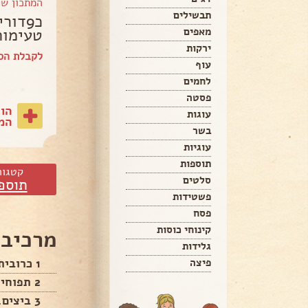
המתכון ש
תבשילים
כ9דור
טעימות
מאפים
ירקות
לקבלת הספ
עוף
לחמים
פסטה
הו
עוגות
המת
בשר
עוגיות
תוספות
קטגור
סלטים
תוספ
פשטידות
פסח
קינוחי כוסות
מרכיבי
גלידות
1 כרובית מפורקת לפרחים.
פיצה
2 תפוחי אדמה קלופים חתוכים.
3 ביצים.