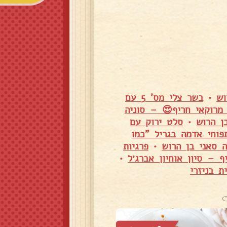
וש
•
בשר צלי מס' 5 עם
 מרוקאי חריף😍 – סוניה
ן הרוש
•
סלט ירוק עם
פוחי אדמה בגריל "כמו
ה סאני בן הרוש
•
פרגיות
ף – סיון אוחיון אברג׳ל
•
 בניזרי