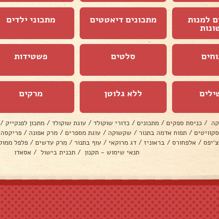
ם למנות
מתכונים דיאטטים
מתכוני ילדים
ונות
וחים
סלטים
פשטידות
ילים
ללא גלוטן
מרקים
קה
/
כניסת ספקים
/
מתכונים
/
כדורי שוקולד
/
עוגת שוקולד
/
מתכון לפנקייק
/
סקוויטים
/
תפוח אדמה בתנור
/
שקשוקה
/
עוגת מספרים
/
מרק אפונה
/
פריקסה
צ׳יפס
/
אלפחורס
/
בראוניז
/
דג מרוקאי
/
עוף בתנור
/
מרק עדשים
/
פלפל ממול
תנאי שימוש - תקנון
/
תכנית בישול
/
אסאדו