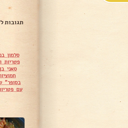
תגובות ל
סלמון במ
פטריות ו
סאני בן
חמוציו
בסופר" ש
עם פטריות