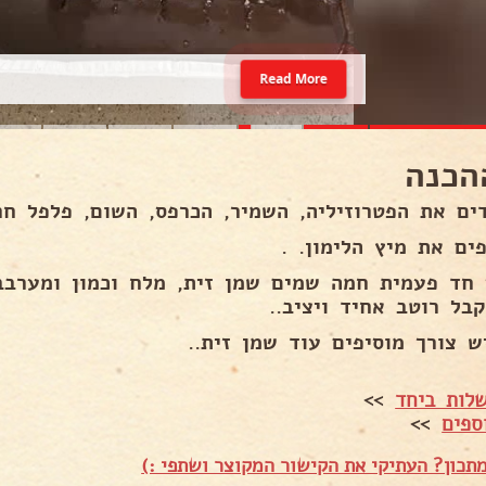
Read More
הכנה
ים את הפטרוזיליה, השמיר, הכרפס, השום, פלפל חר
ים את מיץ הלימון. .
 חד פעמית חמה שמים שמן זית, מלח וכמון ומערבב
בל רוטב אחיד ויציב..
ש צורך מוסיפים עוד שמן זית..
לות ביחד
>>
ספים
>>
תכון? העתיקי את הקישור המקוצר ושתפי :)