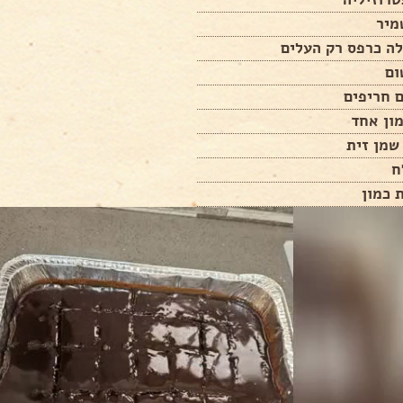
מיר
ון אחד
ח