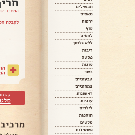
חריף
תבשילים
המתכון ש
מאפים
ירקות
לקבלת הספ
עוף
לחמים
ללא גלוטן
ריבות
פסטה
עוגות
הו
בשר
המת
טבעוניים
צמחוניים
ראשונות
קטגור
סלטי
עוגיות
לילדים
תוספות
מרכיבי
סלטים
פשטידות
חבילה פט