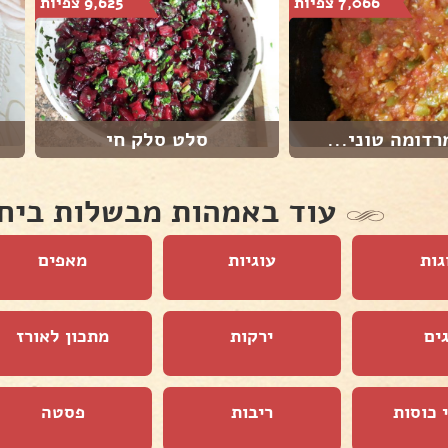
7,066 צפיות
9,625 צפיות
דומה טוני...
סלט סלק חי
עוד באמהות מבשלות ביח
גות
עוגיות
מאפים
ים
ירקות
מתכון לאורז
 כוסות
ריבות
פסטה