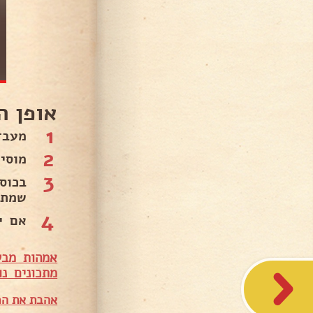
אופן ה
1
מעבד
2
מוסיפ
3
בכוס
שמתק
4
אם י
אמהות מבש
מתכונים נו
אהבת את המ