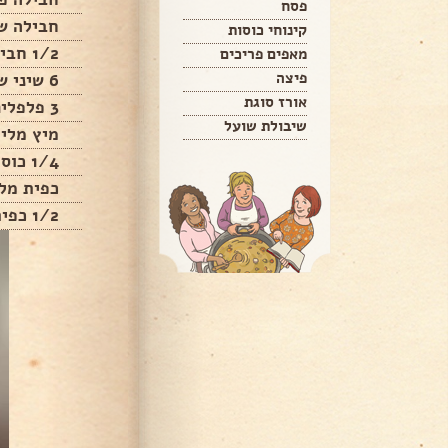
פסח
חבילה ש
קינוחי כוסות
1/2 חבילה כרפס רק העלים
מאפים פריכים
פיצה
6 שיני שום
אורז סוגת
3 פלפלים חריפים
שיבולת שועל
מיץ מלימ
1/4 כוס שמן זית
כפית מל
1/2 כפית כמון