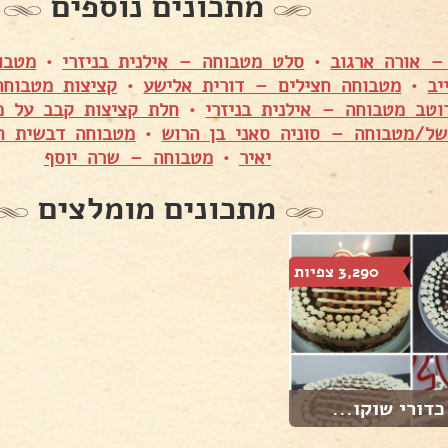
מתכונים נוספים
– אורה ארגוב
•
סלט מטבוחה – אילנית בניזרי
•
מטבו
יב
•
מטבוחה חצילים – דורית אלישע
•
קציצות מטבוחה
וטב מטבוחה – אילנית בניזרי
•
חלת קציצות קבב על מט
ל/מטבוחה – סוניה סאני בן הרוש
•
מטבוחה דבשית ח
יאיר
•
מטבוחה – שרה יוסף
מתכונים מומלצים
3,290 צפיות
כדורי שוקו...