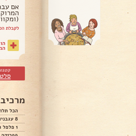
אם עבר
המרוקא
(ומקוו
לקבלת הס
הו
המת
קטגור
סלטי
מרכיבי
הכל תלוי
8 עגבניות
1 פלפל חריף ( מומלץ הירוק )
פפריקה 