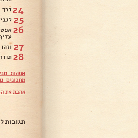
24
דרך 
25
לגבי 
26
אפשר
עדיף
27
וזהו
28
תודה 
אמהות מבש
מתכונים נו
אהבת את המ
תגובות ל