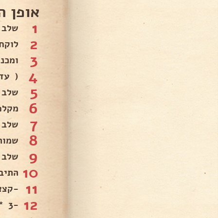
אופן ה
1
שלב 1:
2
לוקח
3
ומכניס
4
( עד
5
שלב 2:
6
מקלפ
7
שלב 3:
8
שמות
9
שלב 4:
10
התיבו
11
-קצצ
12
-3 *כפיות* סוכר בשביל שנבטל את החמיצות של העגבניות.