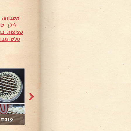
מטבוחה 
לילך טי
קציצות בר
סלט מבוש
עוגת 