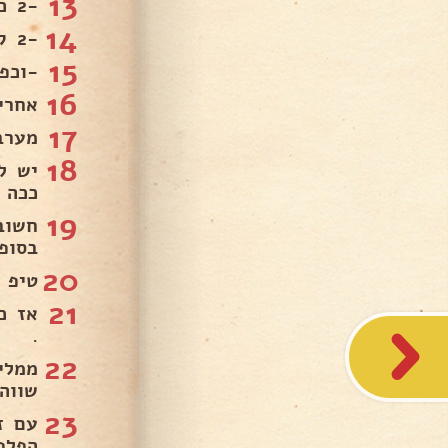
13
-2 כפות פפריקה מתוקה .
14
-2 קורט מלח.
15
-וכפ
16
אחרי
17
מערב
18
יש ל
ככה 
19
חשוב
בסופ
20
טיפ ק
21
אז כ
.
22
ממלי
שווה 
23
עם ז
הפלפ