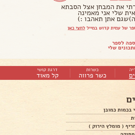
תי את המבחן אצל הסבתא
ית שלי אני מאמינה
ה)שגם אתן תאהבו :)
פר של עמית קדוש במייל
לחצי כאן
ספה לספר
כונים שלי
יה
כשרות
דרגת קושי
ם
כשר פרווה
קל מאוד
ם
 בכמות כמובן
מתוקה