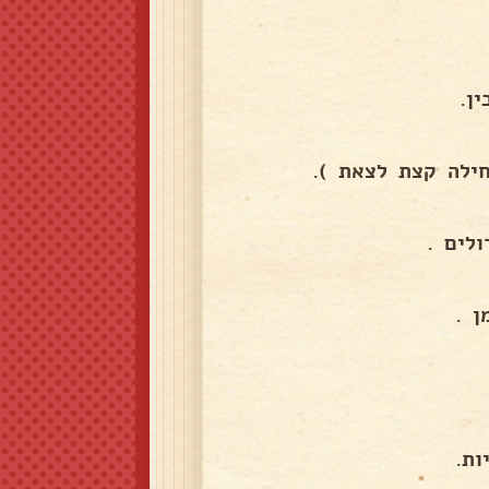
ן.
ילה קצת לצאת ).
לים .
 .