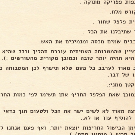
ית פלפל שחור .
 שתיבלנו את הכל .
בים שמים מכסה ומנמיכים את האש.
ציין שהמטבוחה האמיתית עוברת תהליך וכלל שהיא 
היא תהיה יותר טובה וכמובן מקורית מהשורשים :).
 מאוד לערבב כל פעם שלא תישרף לכן המטבוחה כי 
ו של דבר.
טן ממני:.
מובן שאת הפלפל החריף אתן תשימו לפי כמות החרי
צה מאוד לא לשים ישר את הכל ולטעום תוך כדאי ה
להוסיף עוד או לא,.
מן הבישול החריפות יוצאת יותר, ואף פעם אנחנו ל
ל חריף ( מנסיון חחח) ) .