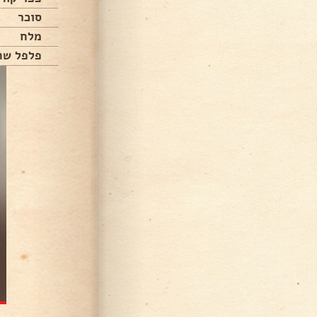
סוכר
מלח
פלפל שח