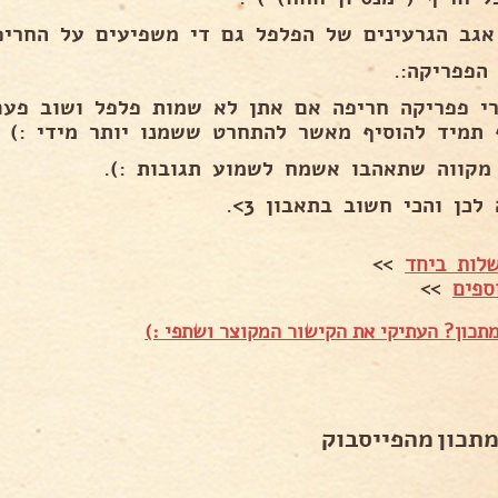
אגב הגרעינים של הפלפל גם די משפיעים על החריפות
הפפריקה:.
י פפריקה חריפה אם אתן לא שמות פלפל ושוב פעם
 תמיד להוסיף מאשר להתחרט ששמנו יותר מידי :) .
 מקווה שתאהבו אשמח לשמוע תגובות :).
לכן והכי חשוב בתאבון 3>.
לות ביחד
>>
ספים
>>
תכון? העתיקי את הקישור המקוצר ושתפי :)
מתכון מהפייסבוק