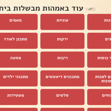
עוד באמהות מבשלות ביח
גות
עוגיות
מאפים
ים
ירקות
מתכון לאורז
 כוסות
ריבות
פסטה
ם למנות
מתכונים דיאטטים
מתכוני ילדים
ונות
וחים
סלטים
פשטידות