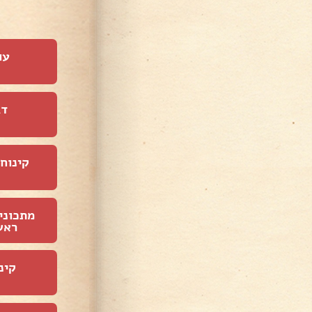
עו
דג
קינוחי
מתכוני
ראש
קינ