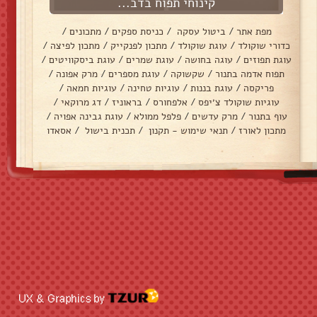
קינוחי תפוח בדב...
מפת אתר
/
ביטול עסקה
/
כניסת ספקים
/
מתכונים
/
כדורי שוקולד
/
עוגת שוקולד
/
מתכון לפנקייק
/
מתכון לפיצה
/
עוגת תפוזים
/
עוגה בחושה
/
עוגת שמרים
/
עוגת ביסקוויטים
/
תפוח אדמה בתנור
/
שקשוקה
/
עוגת מספרים
/
מרק אפונה
/
פריקסה
/
עוגת בננות
/
עוגיות טחינה
/
עוגיות חמאה
/
עוגיות שוקולד צ׳יפס
/
אלפחורס
/
בראוניז
/
דג מרוקאי
/
עוף בתנור
/
מרק עדשים
/
פלפל ממולא
/
עוגת גבינה אפויה
/
מתכון לאורז
/
תנאי שימוש - תקנון
/
תכנית בישול
/
אסאדו