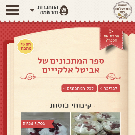
התחברות
והרשמה
אהבת את
הספר?
חפשי
מתכון
ספר המתכונים של
אביטל אלקייים
לכריכה >
לכל המתכונים >
קינוחי כוסות
3,706 צפיות